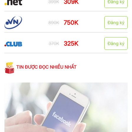
309K
399K
Đăng ký
750K
890K
Đăng ký
325K
370K
Đăng ký
TIN ĐƯỢC ĐỌC NHIỀU NHẤT