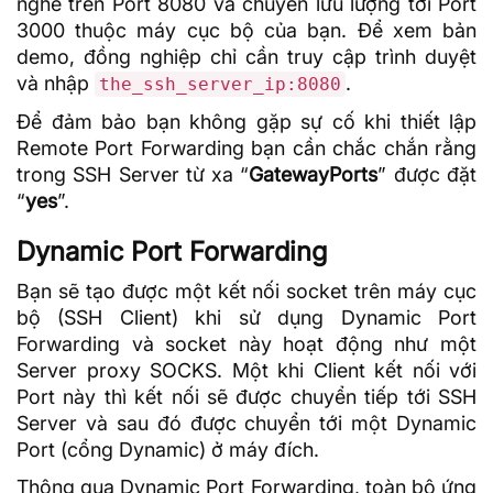
nghe trên Port 8080 và chuyển lưu lượng tới Port
3000 thuộc máy cục bộ của bạn. Để xem bản
demo, đồng nghiệp chỉ cần truy cập trình duyệt
và nhập
.
the_ssh_server_ip:8080
Để đảm bảo bạn không gặp sự cố khi thiết lập
Remote Port Forwarding bạn cần chắc chắn rằng
trong SSH Server từ xa “
GatewayPorts
” được đặt
“
yes
”.
Dynamic Port Forwarding
Bạn sẽ tạo được một kết nối
socket
trên máy cục
bộ (SSH Client) khi sử dụng Dynamic Port
Forwarding và socket này hoạt động như một
Server proxy
SOCKS. Một khi Client kết nối với
Port này thì kết nối sẽ được chuyển tiếp tới SSH
Server và sau đó được chuyển tới một Dynamic
Port (cổng Dynamic) ở máy đích.
Thông qua Dynamic Port Forwarding, toàn bộ ứng