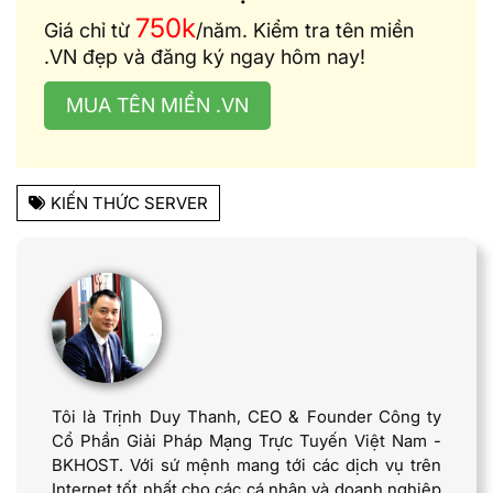
750k
Giá chỉ từ
/năm. Kiểm tra tên miền
.VN đẹp và đăng ký ngay hôm nay!
MUA TÊN MIỀN .VN
KIẾN THỨC SERVER
Tôi là Trịnh Duy Thanh, CEO & Founder Công ty
Cổ Phần Giải Pháp Mạng Trực Tuyến Việt Nam -
BKHOST. Với sứ mệnh mang tới các dịch vụ trên
Internet tốt nhất cho các cá nhân và doanh nghiệp