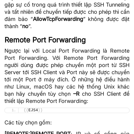
gặp sự cố trong quá trình thiết lập SSH Tunneling
và tất nhiên để chuyển tiếp được cho phép thì cần
đảm bảo “
AllowTcpForwarding
” không được đặt
thành “
no
”.
Remote Port Forwarding
Ngược lại với Local Port Forwarding là Remote
Port Forwarding. Với Remote Port Forwarding
người dùng được phép chuyển một port từ SSH
Server tới SSH Client và Port này sẽ được chuyển
tới một Port ở máy đích. Ở những hệ điều hành
như Linux, macOS hay các hệ thống Unix khác
bạn hãy chuyển tùy chọn
–R
cho SSH Client để
thiết lập Remote Port Forwarding:
{{
EJS4
}}
Các tùy chọn gồm:
[REMOTE:]REMOTE_PORT
: IP và số cổng của