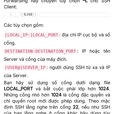
Forwarding hãy chuyển tùy chọn
–L
cho SSH
Client:
{{
EJS0
}}
Các tùy chọn gồm:
:
địa chỉ IP
cục bộ và số
[LOCAL_IP:]LOCAL_PORT
cổng.
: IP hoặc tên
DESTINATION:DESTINATION_PORT
Server và cổng của máy đích.
: người dùng SSH từ xa và IP
[USER@]SERVER_IP
của Server.
Bạn hãy sử dụng số cổng dưới dạng file
LOCAL_PORT
và bắt cuộc phải lớp hơn
1024
.
Những cổng nhỏ hơn
1024
là cổng đặc quyền và
chỉ quyền root mới được phép dùng. Theo mặc
định SSH lắng nghe trên cổng
22
, nếu như SSH
của bạn lắng nghe ở cổng khác hãy dùng tùy