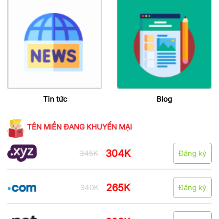
Tin tức
Blog
TÊN MIỀN ĐANG KHUYẾN MẠI
304K
345K
Đăng ký
265K
340K
Đăng ký