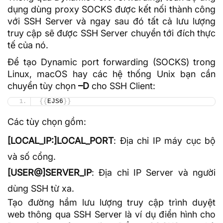
dụng dùng proxy SOCKS được kết nối thành công
với SSH Server và ngay sau đó tất cả lưu lượng
truy cập sẽ được SSH Server chuyển tới đích thực
tế của nó.
Để tạo Dynamic port forwarding (SOCKS) trong
Linux, macOS hay các hệ thống Unix bạn cần
chuyển tùy chọn
–D
cho SSH Client:
{{
EJS6
}}
Các tùy chọn gồm:
[LOCAL_IP:]LOCAL_PORT
: Địa chỉ IP máy cục bộ
và số cổng.
[USER@]SERVER_IP
: Địa chỉ IP Server và người
dùng SSH từ xa.
Tạo đường hầm lưu lượng truy cập trình duyệt
web thông qua SSH Server là ví dụ điển hình cho