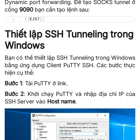
Dynamic port forwarding. Để tạo SOCKS tunnel ở
cổng
9090
bạn cần tạo lệnh sau:
{{
EJS7
}}
Thiết lập SSH Tunneling trong
Windows
Bạn có thể thiết lập SSH Tunneling trong Windows
bằng ứng dụng Client
PuTTY
SSH. Các bước thực
hiện cụ thể:
Bước 1
: Tải PuTTY ở
link
.
Bước 2
: Khởi chạy PuTTY và nhập địa chỉ IP của
SSH Server vào
Host name
.