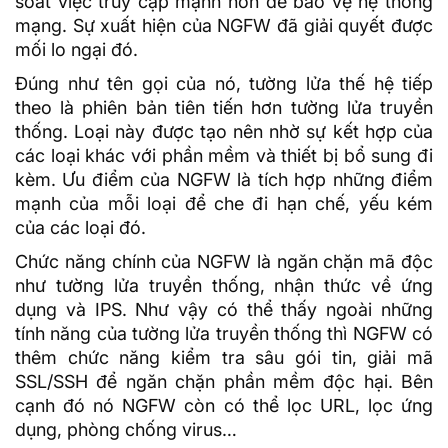
soát việc truy cập mạnh hơn để bảo vệ hệ thống
mạng. Sự xuất hiện của
NGFW
đã giải quyết được
mối lo ngại đó.
Đúng như tên gọi của nó, tường lửa thế hệ tiếp
theo là phiên bản tiên tiến hơn tường lửa truyền
thống. Loại này được tạo nên nhờ sự kết hợp của
các loại khác với phần mềm và thiết bị bổ sung đi
kèm. Ưu điểm của NGFW là tích hợp những điểm
mạnh của mỗi loại để che đi hạn chế, yếu kém
của các loại đó.
Chức năng chính của NGFW là ngăn chặn mã độc
như tường lửa truyền thống, nhận thức về ứng
dụng và IPS. Như vậy có thể thấy ngoài những
tính năng của tường lửa truyền thống thì NGFW có
thêm chức năng kiểm tra sâu gói tin, giải mã
SSL/SSH để ngăn chặn phần mềm độc hại. Bên
cạnh đó nó NGFW còn có thể lọc
URL
, lọc ứng
dụng, phòng chống virus…