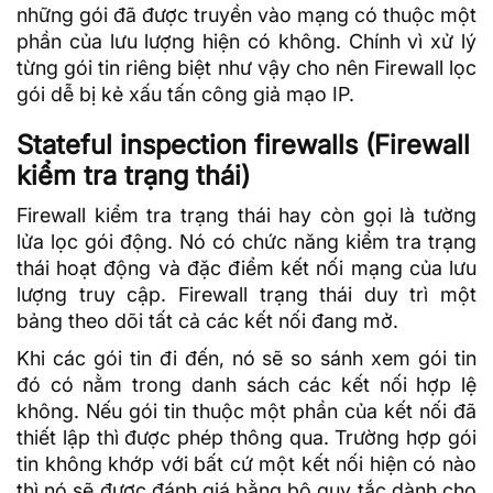
những gói đã được truyền vào mạng có thuộc một
phần của lưu lượng hiện có không. Chính vì xử lý
từng gói tin riêng biệt như vậy cho nên Firewall lọc
gói dễ bị kẻ xấu tấn công giả mạo IP.
Stateful inspection firewalls (Firewall
kiểm tra trạng thái)
Firewall kiểm tra trạng thái hay còn gọi là tường
lửa lọc gói động. Nó có chức năng kiểm tra trạng
thái hoạt động và đặc điểm kết nối mạng của lưu
lượng truy cập. Firewall trạng thái duy trì một
bảng theo dõi tất cả các kết nối đang mở.
Khi các gói tin đi đến, nó sẽ so sánh xem gói tin
đó có nằm trong danh sách các kết nối hợp lệ
không. Nếu gói tin thuộc một phần của kết nối đã
thiết lập thì được phép thông qua. Trường hợp gói
tin không khớp với bất cứ một kết nối hiện có nào
thì nó sẽ được đánh giá bằng bộ quy tắc dành cho