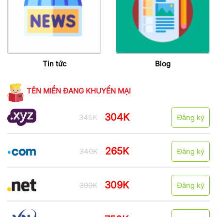
Tin tức
Blog
TÊN MIỀN ĐANG KHUYẾN MẠI
304K
345K
Đăng ký
265K
340K
Đăng ký
309K
399K
Đăng ký