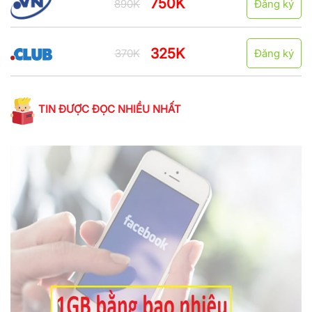
750K
890K
Đăng ký
325K
370K
Đăng ký
TIN ĐƯỢC ĐỌC NHIỀU NHẤT