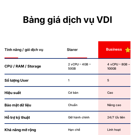
Bảng giá dịch vụ VDI
Business
Tính năng / gói dịch vụ
Starer
2 vCPU – 4GB –
4 vCPU – 8GB –
CPU / RAM / Storage
50GB
100GB
Số lượng User
1
5
Hiệu suất
Cơ bản
Cao
Bảo mật dữ liệu
Chuẩn
Nâng cao
Hỗ trợ kỹ thuật
Giờ hành chính
24/7 Ưu tiên
Khả năng mở rộng
Hạn chế
Linh hoạt