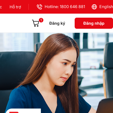
Hotline: 1800 646 881
English
ực
Hỗ trợ
1
Đăng ký
Đăng nhập