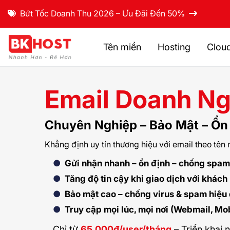
Bứt Tốc Doanh Thu 2026 – Ưu Đãi Đến 50%
Tên miền
Hosting
Clou
Email Doanh Ng
Chuyên Nghiệp – Bảo Mật – Ổn
Khẳng định uy tín thương hiệu với email theo tên 
Gửi nhận nhanh – ổn định – chống spa
Tăng độ tin cậy khi giao dịch với khách
Bảo mật cao – chống virus & spam hiệu
Truy cập mọi lúc, mọi nơi (Webmail, Mob
Chỉ từ
65.000đ/user/tháng
– Triển khai 