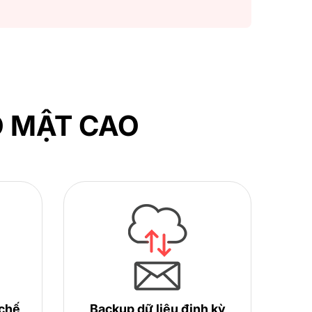
O MẬT CAO
 chế
Backup dữ liệu định kỳ