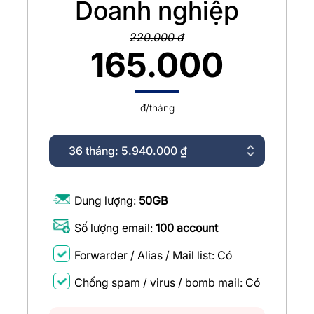
Doanh nghiệp
220.000 đ
165.000
đ/tháng
Dung lượng:
50GB
Số lượng email:
100 account
Forwarder / Alias / Mail list: Có
Chống spam / virus / bomb mail: Có