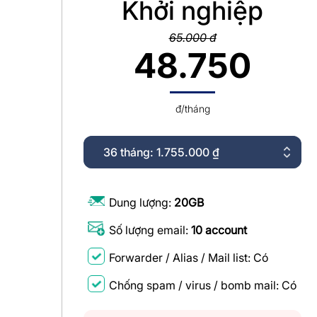
Khởi nghiệp
65.000 đ
48.750
đ/tháng
Dung lượng:
20GB
Số lượng email:
10 account
Forwarder / Alias / Mail list: Có
Chống spam / virus / bomb mail: Có