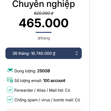
Chuyên nghiệp
620.000 đ
465.000
đ/tháng
Dung lượng:
250GB
Số lượng email:
100 account
Forwarder / Alias / Mail list: Có
Chống spam / virus / bomb mail: Có