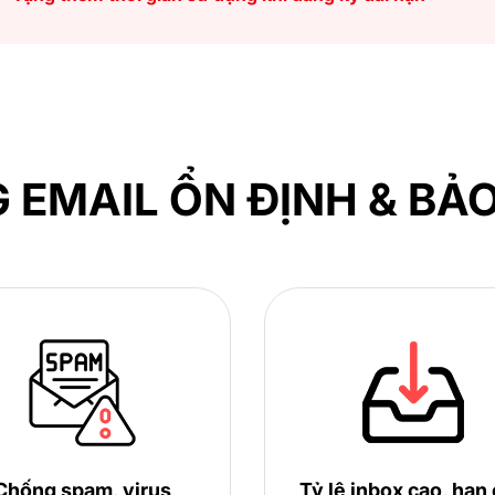
 EMAIL ỔN ĐỊNH & BẢ
Chống spam, virus
Tỷ lệ inbox cao, hạn