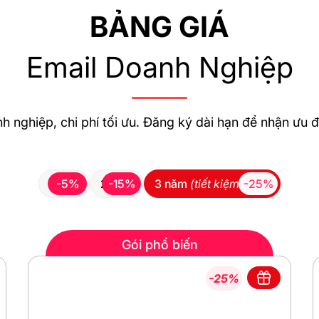
BẢNG GIÁ
Email Doanh Nghiệp
h nghiệp, chi phí tối ưu. Đăng ký dài hạn để nhận ưu đã
1 năm
-5%
2 năm
-15%
3 năm
(tiết kiệm nhất)
-25%
Gói phổ biến
-25%