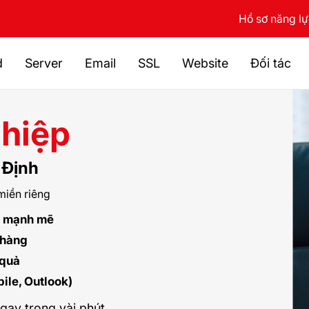
Hồ sơ năng l
d
Server
Email
SSL
Website
Đối tác
hiệp
 Định
miền riêng
m mạnh mẽ
 hàng
 quả
ile, Outlook)
ngay trong vài phút