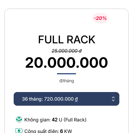
-20%
FULL RACK
25.000.000 đ
20.000.000
đ/tháng
Không gian:
42
U (Full Rack)
Công suất điện:
6
KW