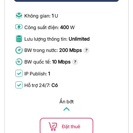
Không gian:
1
U
Công suất điện:
400
W
Lưu lượng thông tin:
Unlimited
BW trong nước:
200 Mbps
BW quốc tế:
10 Mbps
IP Publish:
1
Hỗ trợ 24/7:
Có
Ẩn bớt
Đặt thuê