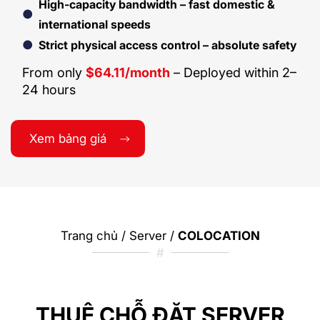
High-capacity bandwidth – fast domestic &
international speeds
Strict physical access control – absolute safety
From only
$64.11/month
– Deployed within 2–
24 hours
Xem bảng giá
Trang chủ
/
Server
/
COLOCATION
#
THUÊ CHỖ ĐẶT SERVER