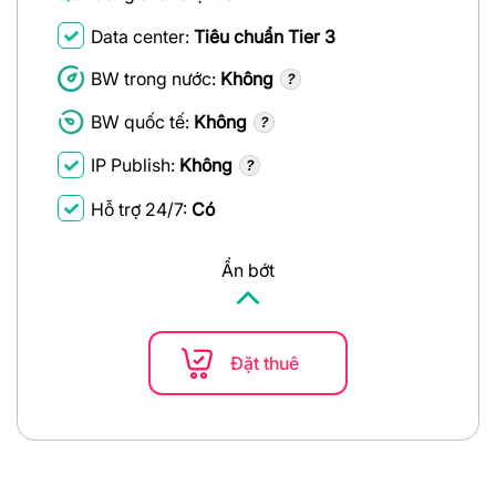
Data center:
Tiêu chuẩn Tier 3
BW trong nước:
Không
BW quốc tế:
Không
IP Publish:
Không
Hỗ trợ 24/7:
Có
Ẩn bớt
Đặt thuê