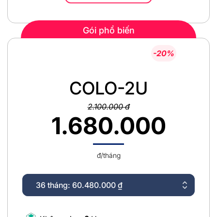
Gói phổ biến
-20%
COLO-2U
2.100.000 đ
1.680.000
đ/tháng