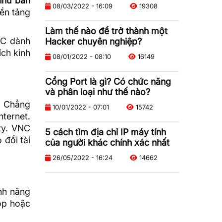
như bàn
08/03/2022 - 16:09
19308
ền tảng
Làm thế nào để trở thành một
C dành
Hacker chuyên nghiệp?
ch kinh
08/01/2022 - 08:10
16149
Cổng Port là gì? Có chức năng
và phân loại như thế nào?
. Chẳng
10/01/2022 - 07:01
15742
nternet.
ty. VNC
5 cách tìm địa chỉ IP máy tính
 đổi tài
của người khác chính xác nhất
26/05/2022 - 16:24
14662
ính năng
op hoặc