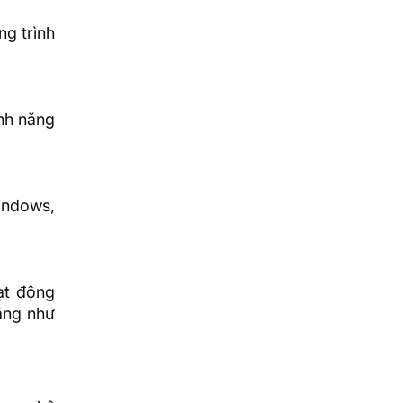
g trình
ính năng
Windows,
ạt động
ăng như