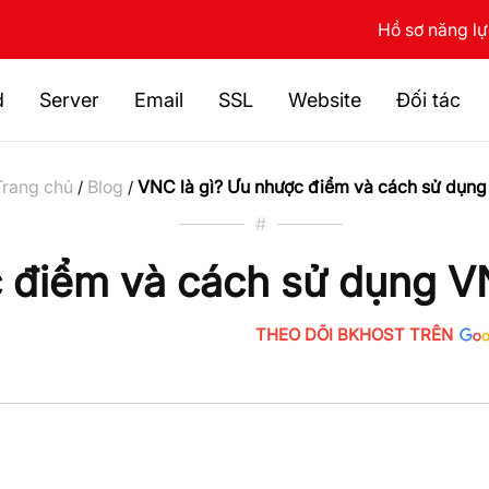
Hồ sơ năng l
d
Server
Email
SSL
Website
Đối tác
Trang chủ
Blog
VNC là gì? Ưu nhược điểm và cách sử dụn
/
/
#
c điểm và cách sử dụng 
THEO DÕI BKHOST TRÊN