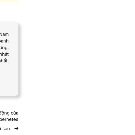
 Nam
oanh
ứng,
nhất
nhất,
 động của
bernetes
i sau