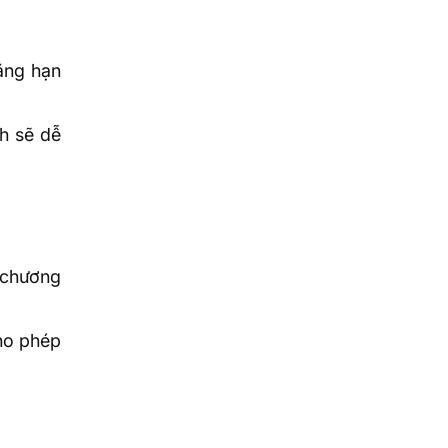
ẳng hạn
h sẽ dễ
 chương
ho phép