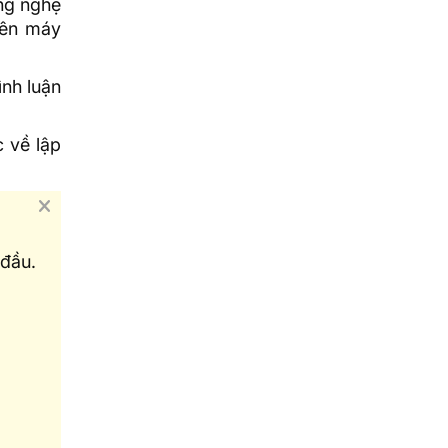
ng nghệ
rên máy
ình luận
c về lập
đầu.