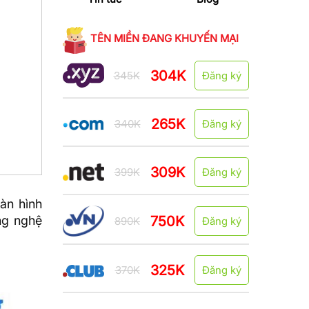
TÊN MIỀN ĐANG KHUYẾN MẠI
304K
345K
Đăng ký
265K
340K
Đăng ký
309K
399K
Đăng ký
àn hình
750K
ng nghệ
890K
Đăng ký
325K
370K
Đăng ký