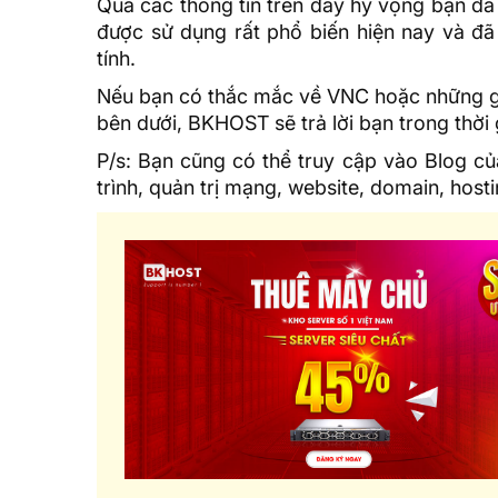
Qua các thông tin trên đây hy vọng bạn đã t
được sử dụng rất phổ biến hiện nay và đã 
tính.
Nếu bạn có thắc mắc về VNC hoặc những giải
bên dưới, BKHOST sẽ trả lời bạn trong thời
P/s: Bạn cũng có thể truy cập vào
Blog c
trình, quản trị mạng, website, domain,
host