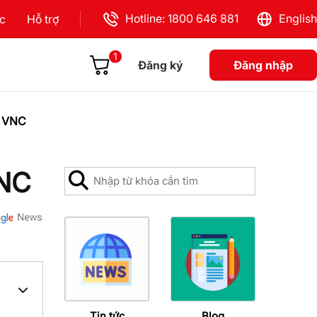
Hotline: 1800 646 881
English
ực
Hỗ trợ
1
Đăng ký
Đăng nhập
g VNC
VNC
Tin tức
Blog