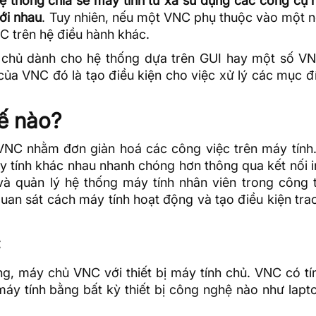
ệ thống chia sẻ máy tính từ xa sử dụng các công cụ 
ới nhau
. Tuy nhiên, nếu một VNC phụ thuộc vào một n
NC trên
hệ điều hành
khác.
 chủ dành cho hệ thống dựa trên
GUI
hay một số VN
a VNC đó là tạo điều kiện cho việc xử lý các mục đí
ế nào?
NC nhằm đơn giản hoá các công việc trên máy tính
y tính khác nhau nhanh chóng hơn thông qua kết nối i
và quản lý hệ thống máy tính nhân viên trong công 
an sát cách máy tính hoạt động và tạo điều kiện trao
C
ạng, máy chủ VNC với thiết bị máy tính chủ. VNC có t
áy tính bằng bất kỳ thiết bị công nghệ nào như lapt