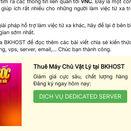
ìm ra các thông tin liên quan tới
VNC
. Đây là một cô
giúp ích rất nhiều cho những người làm việc từ xa t
 pháp hỗ trợ làm việc từ xa khác, hãy để lại ở bên b
 gian sớm nhất.
ủa BKHOST
để đọc thêm các bài viết chia sẻ kiến thứ
ing
, vps, server, email,… Chúc bạn thành công.
Thuê Máy Chủ Vật Lý tại BKHOST
Giảm giá cực sâu, chất lượng hàng 
Đăng ký ngay hôm nay:
DỊCH VỤ DEDICATED SERVER