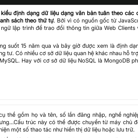
kiểu định dạng dữ liệu dạng văn bản tuân theo các q
anh sách theo thứ tự
. Bởi vì có nguồn gốc từ
JavaScr
ngữ lập trình
để trao đổi thông tin giữa Web Clients
ng suốt 15 năm qua và bây giờ được xem là định dạ
ng tư. Có nhiều
cơ sở dữ liệu quan hệ
khác nhau hỗ trợ
MySQL. Hay với cơ sở dữ liệu
NoSQL
là
MongoDB
ph
 cụ thể gồm họ và tên, số lần đăng nhập, nghề nghiệ
cưng…Cấu trúc này có thể được chuyển từ máy chủ đế
ện một số thao tác như hiển thị dữ liệu hoặc lưu trữ.