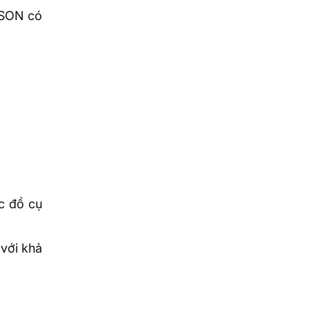
 JSON có
c đồ cụ
 với khả