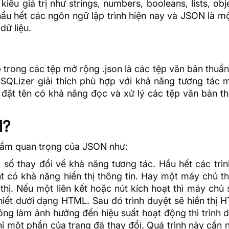
ểu giá trị như strings, numbers, booleans, lists, obj
g hầu hết các ngôn ngữ lập trình hiện nay và JSON là m
dữ liệu.
 trong các tệp mở rộng .json là các tệp văn bản thuần
SQLizer giải thích phù hợp với khả năng tương tác 
ặt tên có khả năng đọc và xử lý các tệp văn bản th
N?
à tầm quan trọng của JSON như:
ố thay đổi về khả năng tương tác. Hầu hết các trìn
 có khả năng hiển thị thông tin. Hay một máy chủ th
thị. Nếu một liên kết hoặc nút kích hoạt thì máy chủ
hiết dưới dạng
HTML
. Sau đó trình duyệt sẽ hiển thị
ông làm ảnh hưởng đến hiệu suất hoạt động thì trình 
chỉ một phần của trang đã thay đổi. Quá trình này cần n