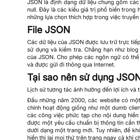
JSON là định dạng dữ liệu chung gồm các ki
null. Đây là các kiểu giá trị phổ biến tron
những lựa chọn thích hợp trong việc truyền 
File JSON
Các dữ liệu của JSON được lưu trữ trực tiếp
sử dụng và kiểm tra. Chẳng hạn như blog 
của JSON. Cho phép các ngôn ngữ có thể đ
và được gửi đi thông qua Internet.
Tại sao nên sử dụng JSO
Lịch sử tương tác ảnh hưởng đến lợi ích v
Đầu những năm 2000, các website có một s
chính hoạt động giống như một dumb client
các công việc phức tạp cho nội dung hiển 
được một yêu cầu chuẩn bị thông tin cần t
dưới dạng một trang mới. Tuy nhiên, để kh
hiển thị lại mọi thứ trên trang ngay cả khi 