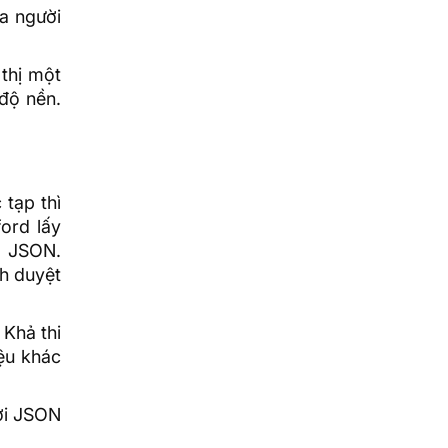
ủa người
thị một
 độ nền.
 tạp thì
ord lấy
à JSON.
nh duyệt
 Khả thi
ệu khác
ởi JSON
.