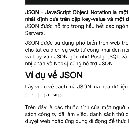
JSON – JavaScript Object Notation là một 
nhất định dựa trên cặp key-value và một d
JSON được hỗ trợ trong hầu hết
các ngôn 
Servers.
JSON được sử dụng phổ biến trên web tro
cho tất cả
dịch vụ web
từ công khai đến riê
và truy vấn JSON gốc như PostgreSQL và 
nhị phân và Neo4j cũng hỗ trợ JSON.
Ví dụ về JSON
Lấy ví dụ về cách mà JSON mã hoá dữ liệu:
{{
EJS0
}}
Trên đây là các thuộc tính của một người
sách công ty đã làm việc, danh sách thú 
duyệt web hoặc ứng dụng di động để thực hi