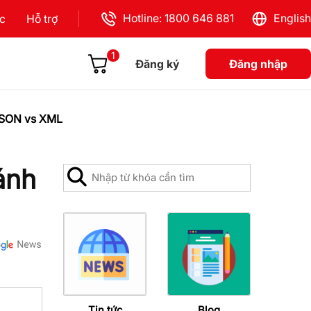
Hotline: 1800 646 881
English
ực
Hỗ trợ
1
Đăng ký
Đăng nhập
 JSON vs XML
ánh
Tin tức
Blog