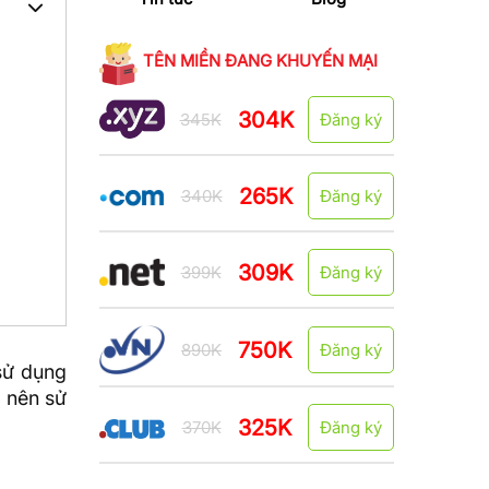
TÊN MIỀN ĐANG KHUYẾN MẠI
304K
345K
Đăng ký
265K
340K
Đăng ký
309K
399K
Đăng ký
750K
890K
Đăng ký
sử dụng
o nên sử
325K
370K
Đăng ký