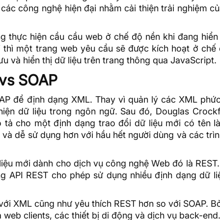
các công nghệ hiện đại nhằm cải thiện trải nghiệm c
g thực hiện cầu cầu web ở chế độ nền khi đang hiển 
i thì một trang web yêu cầu sẽ được kích hoạt ở chế
ưu và hiển thị dữ liệu trên trang thông qua JavaScript.
 vs SOAP
AP
để định dạng
XML
. Thay vì quản lý các XML phức
hiện dữ liệu trong ngôn ngữ. Sau đó, Douglas Crockf
tả cho một định dạng trao đổi dữ liệu mới có tên l
n và dễ sử dụng hơn với hầu hết người dùng và các trì
liệu mới dành cho dịch vụ công nghệ Web đó là REST.
ằng
API
REST cho phép sử dụng nhiều định dạng dữ li
với XML cũng như yêu thích REST hơn so với SOAP. B
a web clients, các thiết bị di động và dịch vụ back-end