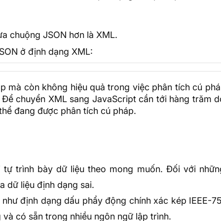
y ưa chuộng JSON hơn là XML.
JSON ở định dạng XML:
p mà còn không hiệu quả trong việc phân tích cú phá
pt. Để chuyển XML sang JavaScript cần tới hàng trăm
 thể đang được phân tích cú pháp.
tự trình bày dữ liệu theo mong muốn. Đối với nhữn
a dữ liệu định dạng sai.
n như định dạng dấu phẩy động chính xác kép IEEE-75
 và có sẵn trong nhiều ngôn ngữ lập trình.