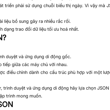
át triển phải sử dụng chuỗi biểu thị ngày. Vì vậy mà
i liệu bổ sung gây ra nhiều rắc rối.
dạng trao đổi dữ liệu tối ưu hoá nhất.
N?
ình duyệt và ứng dụng di động gốc.
ao tiếp giữa các máy chủ với nhau.
ợc điều chỉnh dành cho cấu trúc phù hợp với một lượ
r
, trình duyệt và ứng dụng di động hãy lựa chọn JSON
 lập trình mong muốn.
JSON