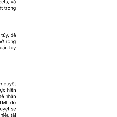
ects, và
ột trong
 túy, dễ
mở rộng
uần túy
h duyệt
ực hiện
 sẽ nhận
 HTML đó
duyệt sẽ
hiều tài