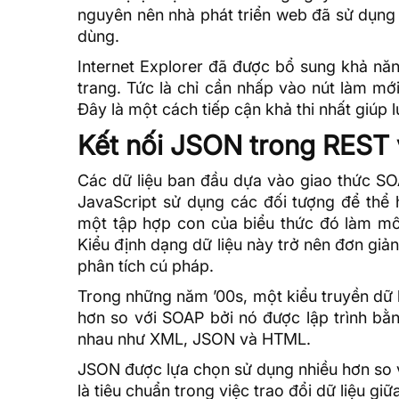
nguyên nên nhà phát triển web đã sử dụng 
dùng.
Internet Explorer đã được bổ sung khả năn
trang. Tức là chỉ cần nhấp vào nút làm mớ
Đây là một cách tiếp cận khả thi nhất giúp l
Kết nối JSON trong REST
Các dữ liệu ban đầu dựa vào giao thức
SO
JavaScript sử dụng các đối tượng để thể 
một tập hợp con của biểu thức đó làm mô 
Kiểu định dạng dữ liệu này trở nên đơn giả
phân tích cú pháp.
Trong những năm ’00s, một kiểu truyền dữ 
hơn so với SOAP bởi nó được lập trình b
nhau như XML, JSON và HTML.
JSON được lựa chọn sử dụng nhiều hơn so 
là tiêu chuẩn trong việc trao đổi dữ liệu giữ