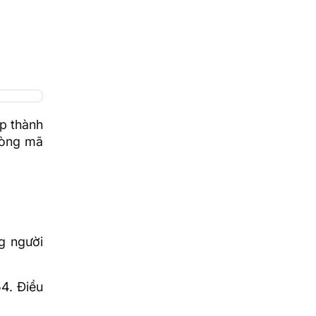
p thành
 dòng mã
g người
4. Điều