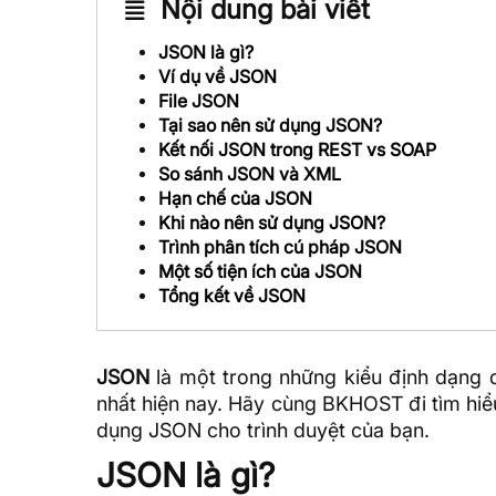
Nội dung bài viết
JSON là gì?
Ví dụ về JSON
File JSON
Tại sao nên sử dụng JSON?
Kết nối JSON trong REST vs SOAP
So sánh JSON và XML
Hạn chế của JSON
Khi nào nên sử dụng JSON?
Trình phân tích cú pháp JSON
Một số tiện ích của JSON
Tổng kết về JSON
JSON
là một trong những kiểu định dạng
nhất hiện nay. Hãy cùng
BKHOST
đi tìm hiể
dụng JSON cho trình duyệt của bạn.
JSON là gì?