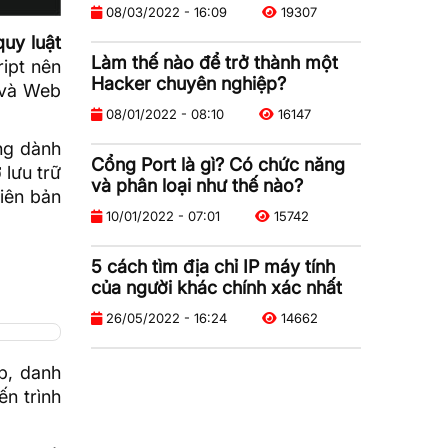
08/03/2022 - 16:09
19307
uy luật
Làm thế nào để trở thành một
ipt
nên
Hacker chuyên nghiệp?
 và Web
08/01/2022 - 08:10
16147
ng dành
Cổng Port là gì? Có chức năng
 lưu trữ
và phân loại như thế nào?
iên bản
10/01/2022 - 07:01
15742
5 cách tìm địa chỉ IP máy tính
của người khác chính xác nhất
26/05/2022 - 16:24
14662
p, danh
n trình