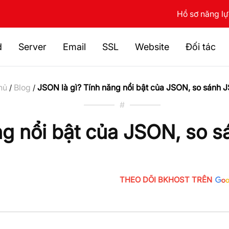
Hồ sơ năng l
d
Server
Email
SSL
Website
Đối tác
hủ
Blog
JSON là gì? Tính năng nổi bật của JSON, so sánh
/
/
#
ng nổi bật của JSON, so s
THEO DÕI BKHOST TRÊN