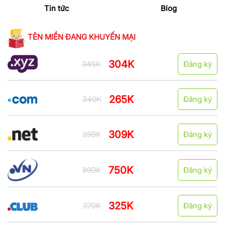
Tin tức
Blog
TÊN MIỀN ĐANG KHUYẾN MẠI
304K
345K
Đăng ký
265K
340K
Đăng ký
309K
399K
Đăng ký
750K
890K
Đăng ký
325K
370K
Đăng ký