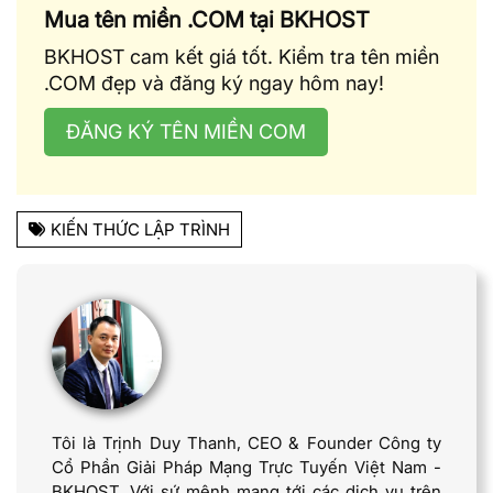
Mua tên miền .COM tại BKHOST
BKHOST cam kết giá tốt. Kiểm tra tên miền
.COM đẹp và đăng ký ngay hôm nay!
ĐĂNG KÝ TÊN MIỀN COM
KIẾN THỨC LẬP TRÌNH
Tôi là Trịnh Duy Thanh, CEO & Founder Công ty
Cổ Phần Giải Pháp Mạng Trực Tuyến Việt Nam -
BKHOST. Với sứ mệnh mang tới các dịch vụ trên