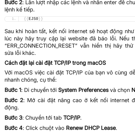
Bước 2
: Lần lượt nhập các lệnh và nhấn enter để ch
lệnh kế tiếp.
{{
EJS0
}}
Sau khi hoàn tất, kết nối internet sẽ hoạt động như
lúc này hãy truy cập lại website đã báo lỗi. Nếu 
“ERR_CONNECTION_RESET” vẫn hiển thị hãy thử
sửa lỗi khác.
Cách đặt lại cài đặt TCP/IP trong macOS
Với macOS việc cài đặt TCP/IP của bạn vô cùng d
nhanh chóng, cụ thể:
Bước 1
: Di chuyển tới
System
Preferences
và chọn
N
Bước 2
: Mở cài đặt nâng cao ở kết nối internet 
động.
Bước 3
: Chuyển tới tab
TCP/IP
.
Bước 4
: Click chuột vào
Renew DHCP Lease
.