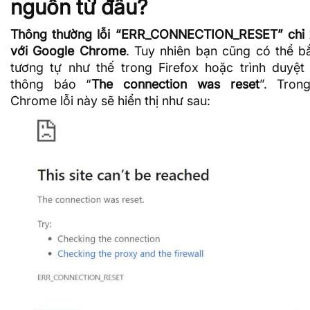
nguồn từ đâu?
Thông thường lỗi “ERR_CONNECTION_RESET” chỉ x
với Google Chrome
. Tuy nhiên bạn cũng có thể bắ
tương tự như thế trong Firefox hoặc trình duyệt
thông báo “
The connection was reset
”. Tron
Chrome lỗi này sẽ hiển thị như sau: