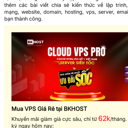
thêm các bài viết chia sẻ kiến thức về lập trình,
mạng, website, domain,
hosting
, vps, server, ema
bạn thành công.
Mua VPS Giá Rẻ tại BKHOST
62k
Khuyến mãi giảm giá cực sâu, chỉ từ
/tháng
ký ngay hôm nay: