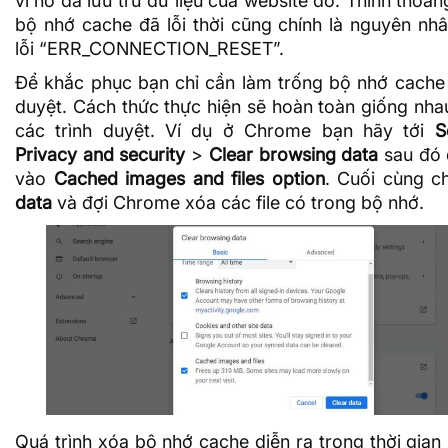
vì nó đã lưu trữ
dữ liệu
của website đó. Thỉnh thoảng,
bộ nhớ cache đã lỗi thời cũng chính là nguyên nhâ
lỗi “ERR_CONNECTION_RESET”.
Để khắc phục bạn chỉ cần làm trống bộ nhớ cache 
duyệt. Cách thức thực hiện sẽ hoàn toàn giống nhau
các trình duyệt. Ví dụ ở Chrome bạn hãy tới
S
Privacy and security
>
Clear browsing data
sau đó 
vào
Cached images and files option
. Cuối cùng 
data
và đợi Chrome xóa các file có trong bộ nhớ.
Quá trình
xóa bộ nhớ cache
diễn ra trong thời gian