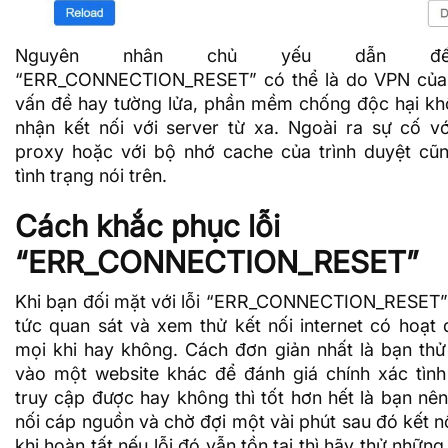
Nguyên nhân chủ yếu dẫn đế
“ERR_CONNECTION_RESET” có thể là do
VPN
của
vấn đề hay
tường lửa
, phần mềm chống độc hại k
nhận kết nối với server từ xa. Ngoài ra sự cố vớ
proxy hoặc với
bộ nhớ cache
của trình duyệt cũ
tình trạng nói trên.
Cách khắc phục lỗi
“ERR_CONNECTION_RESET”
Khi bạn đối mặt với lỗi “ERR_CONNECTION_RESET”
tức quan sát và xem thử kết nối internet có hoạt
mọi khi hay không. Cách đơn giản nhất là bạn thử
vào một website khác để đánh giá chính xác tình
truy cập được hay không thì tốt hơn hết là bạn nên
nối cáp nguồn và chờ đợi một vài phút sau đó kết nố
khi hoàn tất nếu lỗi đó vẫn tồn tại thì hãy thử nhữn