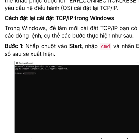
thể khắc phục được lỗi “ERR_CONNECTION_RESET
yêu cầu
hệ điều hành
(OS) cài đặt lại TCP/IP.
Cách đặt lại cài đặt TCP/IP trong Windows
Trong Windows, để làm mới cài đặt TCP/IP bạn có
các dòng lệnh, cụ thể các bước thực hiện như sau:
Bước 1
: Nhấp chuột vào
Start
, nhập
và nhấn
E
cmd
sổ sau sẽ xuất hiện.