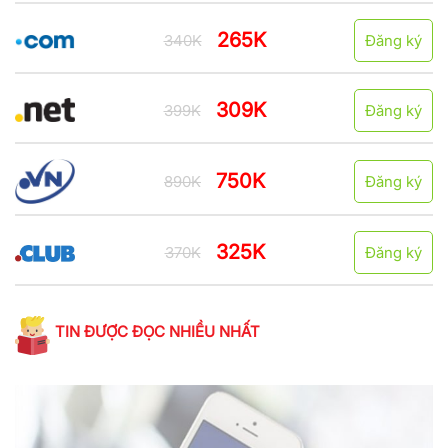
265K
340K
Đăng ký
309K
399K
Đăng ký
750K
890K
Đăng ký
325K
370K
Đăng ký
TIN ĐƯỢC ĐỌC NHIỀU NHẤT