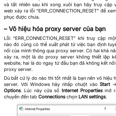
và tất nhiên sau khi xong xuôi bạn hãy truy cập 
web xảy ra lỗi “ERR_CONNECTION_RESET” để xem
phục được chưa.
– Vô hiệu hóa proxy server của bạn
Lỗi “ERR_CONNECTION_RESET” khi truy cập một
nào đó cũng có thể xuất phát từ việc bạn định tuy
nối của mình thông qua
proxy server
. Có hai khả n
xảy ra, một là do proxy server không thiết lập kế
website, hai là do ngay từ đầu bạn đã không kết nối
proxy server.
Dù bất cứ lý do nào thì tốt nhất là bạn nên vô hiệu
server. Với Windows hãy nhấp chuột vào
Start
-
Options
. Lúc này cửa sổ
Internet Properties
mở ra
chuyển đến tab
Connections
chọn
LAN settings
.