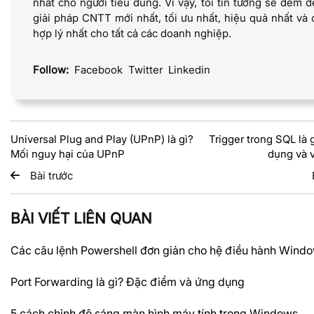
nhất cho người tiêu dùng. Vì vậy, tôi tin tưởng sẽ đem 
giải pháp CNTT mới nhất, tối ưu nhất, hiệu quả nhất và 
hợp lý nhất cho tất cả các doanh nghiệp.
Follow:
Facebook
Twitter
Linkedin
Universal Plug and Play (UPnP) là gì?
Trigger trong SQL là 
Mối nguy hại của UPnP
dụng và v
Bài trước
BÀI VIẾT LIÊN QUAN
Các câu lệnh Powershell đơn giản cho hệ điều hành Wind
Port Forwarding là gì? Đặc điểm và ứng dụng
5 cách chỉnh độ sáng màn hình máy tính trong Windows