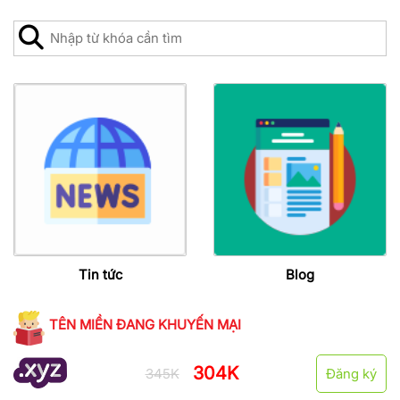
Tin tức
Blog
TÊN MIỀN ĐANG KHUYẾN MẠI
304K
345K
Đăng ký