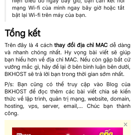
hiện điều đó ngay bây giờ, bạn cần kết nối
mạng Wi-fi của mình ngay bây giờ hoặc tắt
bật lại Wi-fi trên máy của bạn.
Tổng kết
Trên đây là 4 cách
thay đổi địa chỉ MAC
dễ dàng
và nhanh chóng nhất. Hy vọng bài viết sẽ giúp
bạn hiểu hơn về địa chỉ MAC. Nếu còn gặp bất cứ
vướng mắc gì, hãy để lại ở bên bình luận bên dưới,
BKHOST
sẽ trả lời bạn trong thời gian sớm nhất.
P/s: Bạn cũng có thể truy cập vào
Blog của
BKHOST
để đọc thêm các bài viết chia sẻ kiến
thức về lập trình, quản trị mạng, website, domain,
hosting, vps, server, email,… Chúc bạn thành
công.