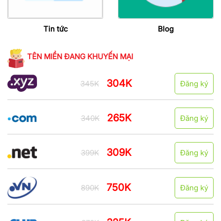
Tin tức
Blog
TÊN MIỀN ĐANG KHUYẾN MẠI
304K
345K
Đăng ký
265K
340K
Đăng ký
309K
399K
Đăng ký
750K
890K
Đăng ký