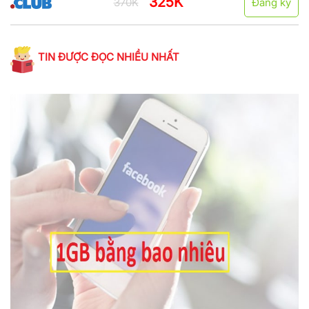
325K
370K
Đăng ký
TIN ĐƯỢC ĐỌC NHIỀU NHẤT