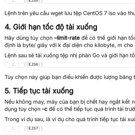
{{
EJS5
}}
Lệnh trên yêu cầu wget lưu tệp
CentOS
7 iso vào t
4. Giới hạn tốc độ tải xuống
Hãy dùng tùy chọn
–limit-rate
để có thể giới hạn tố
định là byte/ giây với k đại diện cho kilobyte, m c
Lệnh sau sẽ tải xuống tệp nhị phân Go và giới hạn tố
{{
EJS6
}}
Tùy chọn này giúp bạn điều khiển được lượng băng th
5. Tiếp tục tải xuống
Nếu không may, máy của bạn bị chết hay ngắt kết nối
dụng tùy chọn
-c
để có thể tiếp tục quá trình tải trướ
Trong ví dụ sau, là ví dụ cho quá trình tiếp tục tải x
{{
EJS7
}}