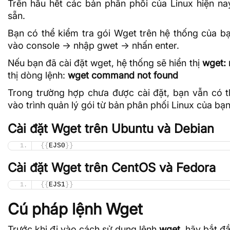
Trên hầu hết các bản phân phối của Linux hiện na
sẵn.
Bạn có thể kiểm tra gói Wget trên hệ thống của b
vào console -> nhập gwet -> nhấn enter.
Nếu bạn đã cài đặt wget, hệ thống sẽ hiển thị
wget: 
thị dòng lệnh:
wget command not found
Trong trường hợp chưa được cài đặt, bạn vẫn có 
vào trình quản lý gói từ bản phân phối Linux của bạn
Cài đặt Wget trên Ubuntu và Debian
{{
EJS0
}}
Cài đặt Wget trên CentOS và Fedora
{{
EJS1
}}
Cú pháp lệnh Wget
Trước khi đi vào cách sử dụng lệnh
wget
, hãy bắt đ