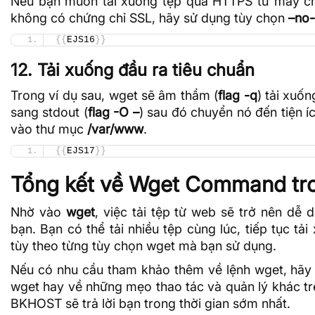
Nếu bạn muốn tải xuống tệp qua HTTPS từ máy 
không có chứng chỉ SSL, hãy sử dụng tùy chọn
–no-
{{
EJS16
}}
12. Tải xuống đầu ra tiêu chuẩn
Trong ví dụ sau, wget sẽ âm thầm (
flag -q
) tải xuố
sang stdout (
flag -O –
) sau đó chuyển nó đến tiện ích
vào thư mục
/var/www
.
{{
EJS17
}}
Tổng kết về Wget Command tro
Nhờ vào
wget
, việc tải tệp từ web sẽ trở nên dễ 
bạn. Bạn có thể tải nhiều tệp cùng lúc, tiếp tục tả
tùy theo từng tùy chọn wget mà bạn sử dụng.
Nếu có nhu cầu tham khảo thêm về lệnh wget, hãy
wget hay về những mẹo thao tác và quản lý khác trên
BKHOST sẽ trả lời bạn trong thời gian sớm nhất.