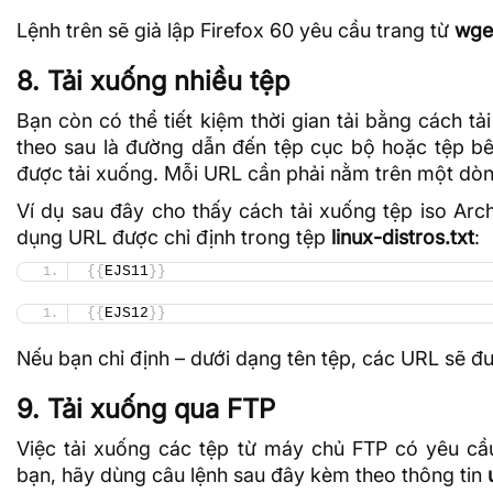
Lệnh trên sẽ giả lập Firefox 60 yêu cầu trang từ
wge
8. Tải xuống nhiều tệp
Bạn còn có thể tiết kiệm thời gian tải bằng cách tả
theo sau là đường dẫn đến tệp cục bộ hoặc tệp b
được tải xuống. Mỗi URL cần phải nằm trên một dòng
Ví dụ sau đây cho thấy cách tải xuống tệp iso
Arc
dụng URL được chỉ định trong tệp
linux-distros.txt
:
{{
EJS11
}}
{{
EJS12
}}
Nếu bạn chỉ định – dưới dạng tên tệp, các URL sẽ đ
9. Tải xuống qua FTP
Việc tải xuống các tệp từ máy chủ FTP có yêu c
bạn, hãy dùng câu lệnh sau đây kèm theo thông tin