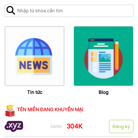
Tin tức
Blog
TÊN MIỀN ĐANG KHUYẾN MẠI
304K
345K
Đăng ký