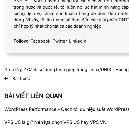
BKHOST. Với sứ mệnh mang tới các dịch vụ trên Internet
trong nước và quốc tế, tôi luôn nỗ lực hết mình nâng cấ
lượng dịch vụ chăm sóc khách hàng để đem đến những
dùng. Vì vậy, tôi tin tưởng sẽ đem đến các giải pháp CNTT
phí hợp lý nhất cho tất cả các doanh nghiệp.
Follow:
Facebook
Twitter
Linkedin
Grep là gì? Cách sử dụng lệnh grep trong Linux/UNIX
Hướng 
Bài trước
BÀI VIẾT LIÊN QUAN
WordPress Performance – Cách tối ưu hiệu suất WordPres
VPS US là gì? Nên lựa chọn VPS US hay VPS VN