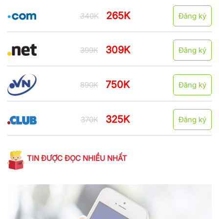
265K
340K
Đăng ký
309K
399K
Đăng ký
750K
890K
Đăng ký
325K
370K
Đăng ký
TIN ĐƯỢC ĐỌC NHIỀU NHẤT