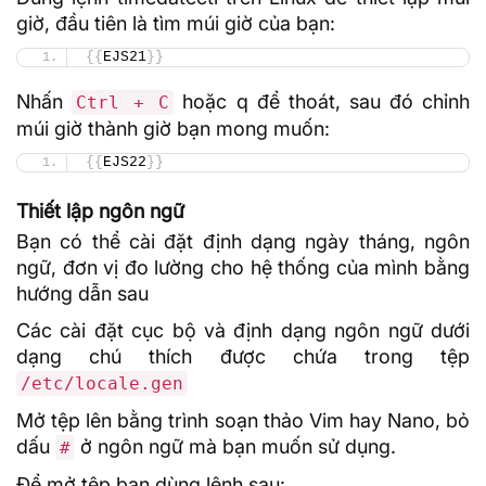
giờ, đầu tiên là tìm múi giờ của bạn:
{{
EJS21
}}
Nhấn
hoặc q để thoát, sau đó chỉnh
Ctrl + C
múi giờ thành giờ bạn mong muốn:
{{
EJS22
}}
Thiết lập ngôn ngữ
Bạn có thể cài đặt định dạng ngày tháng, ngôn
ngữ, đơn vị đo lường cho hệ thống của mình bằng
hướng dẫn sau
Các cài đặt cục bộ và định dạng ngôn ngữ dưới
dạng chú thích được chứa trong tệp
/etc/locale.gen
Mở tệp lên bằng trình soạn thảo Vim hay Nano, bỏ
dấu
ở ngôn ngữ mà bạn muốn sử dụng.
#
Để mở tệp bạn dùng lệnh sau: