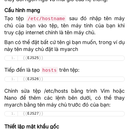
Cấu hình mạng
Tạo tệp
sau đó nhập
tên máy
/etc/hostname
chủ
của bạn vào tệp, tên máy tính của bạn khi
truy cập internet chính là tên máy chủ.
Bạn có thể đặt bất cứ tên gì bạn muốn, trong ví dụ
này tên máy chủ đặt là myarch
{{
EJS25
}}
Tiếp đến là tạo
trên tệp:
hosts
{{
EJS26
}}
Chỉnh sửa tệp /etc/hosts bằng trình Vim hoặc
Nano để thêm các lệnh bên dưới, có thể thay
myarch bằng tên máy chủ trước đó của bạn:
{{
EJS27
}}
Thiết lập mật khẩu gốc