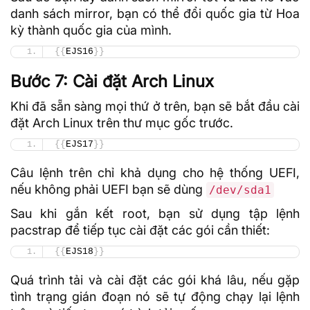
danh sách mirror, bạn có thể đổi quốc gia từ Hoa
kỳ thành quốc gia của mình.
{{
EJS16
}}
Bước 7: Cài đặt Arch Linux
Khi đã sẵn sàng mọi thứ ở trên, bạn sẽ bắt đầu cài
đặt Arch Linux trên thư mục gốc trước.
{{
EJS17
}}
Câu lệnh trên chỉ khả dụng cho hệ thống UEFI,
nếu không phải UEFI bạn sẽ dùng
/dev/sda1
Sau khi gắn kết root, bạn sử dụng tập lệnh
pacstrap để tiếp tục cài đặt các gói cần thiết:
{{
EJS18
}}
Quá trình tải và cài đặt các gói khá lâu, nếu gặp
tình trạng gián đoạn nó sẽ tự động chạy lại lệnh