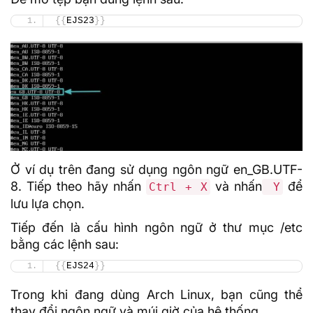
{{
EJS23
}}
Ở ví dụ trên đang sử dụng ngôn ngữ en_GB.UTF-
8. Tiếp theo hãy nhấn
và nhấn
để
Ctrl + X
Y
lưu lựa chọn.
Tiếp đến là cấu hình ngôn ngữ ở thư mục /etc
bằng các lệnh sau:
{{
EJS24
}}
Trong khi đang dùng Arch Linux, bạn cũng thể
thay đổi ngôn ngữ và múi giờ của hệ thống.