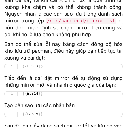
Vấn đề xảy ra khi cài Arch Linux là quá trình tải
xuống khá chậm và có thể không thành công.
Nguyên nhân là các bản sao lưu trong danh sách
mirror trong tệp
bị
/etc/pacman.d/mirrorlist
hỗn độn, mặc định sẽ chọn mirror trên cùng và
đôi khi nó là lựa chọn không phù hợp.
Bạn có thể sửa lỗi này bằng cách đồng bộ hóa
kho lưu trữ pacman, điều này giúp bạn tiếp tục tải
xuống và cài đặt:
{{
EJS13
}}
Tiếp đến là cài đặt mirror để tự động sử dụng
những mirror mới và nhanh ở quốc gia của bạn:
{{
EJS14
}}
Tạo bản sao lưu các nhân bản:
{{
EJS15
}}
Sau đó bạn lấy danh sách mirror tốt và lưu nó vào