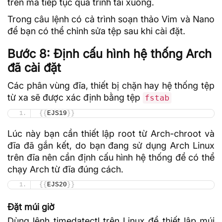
trên mà tiếp tục quá trình tải xuống.
Trong câu lệnh có cả trình soạn thảo Vim và Nano
để bạn có thể chỉnh sửa tệp sau khi cài đặt.
Bước 8: Định cấu hình hệ thống Arch
đã cài đặt
Các phân vùng đĩa, thiết
bị chặn
hay hệ thống tệp
từ xa sẽ được xác định bằng tệp
fstab
{{
EJS19
}}
Lúc này bạn cần thiết lập root từ Arch-chroot và
đĩa đã gắn kết, do bạn đang sử dụng Arch Linux
trên đĩa nên cần định cấu hình hệ thống để có thể
chạy Arch từ đĩa đúng cách.
{{
EJS20
}}
Đặt múi giờ
Dùng lệnh timedatectl trên Linux để thiết lập múi