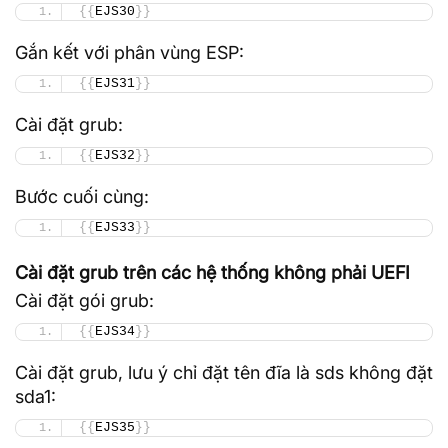
{{
EJS30
}}
Gắn kết với phân vùng ESP:
{{
EJS31
}}
Cài đặt grub:
{{
EJS32
}}
Bước cuối cùng:
{{
EJS33
}}
Cài đặt grub trên các hệ thống không phải UEFI
Cài đặt gói grub:
{{
EJS34
}}
Cài đặt grub, lưu ý chỉ đặt tên đĩa là sds không đặt
sda1:
{{
EJS35
}}