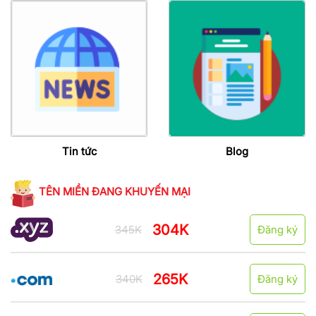
Tin tức
Blog
TÊN MIỀN ĐANG KHUYẾN MẠI
304K
345K
Đăng ký
265K
340K
Đăng ký