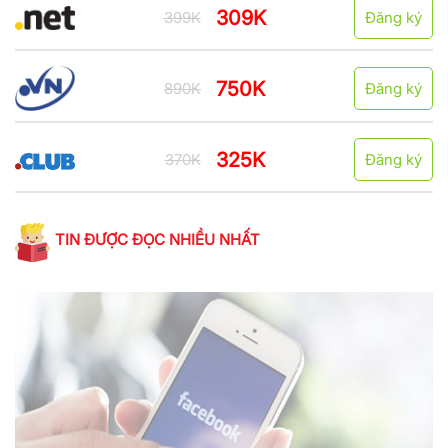
309K
399K
Đăng ký
750K
890K
Đăng ký
325K
370K
Đăng ký
TIN ĐƯỢC ĐỌC NHIỀU NHẤT