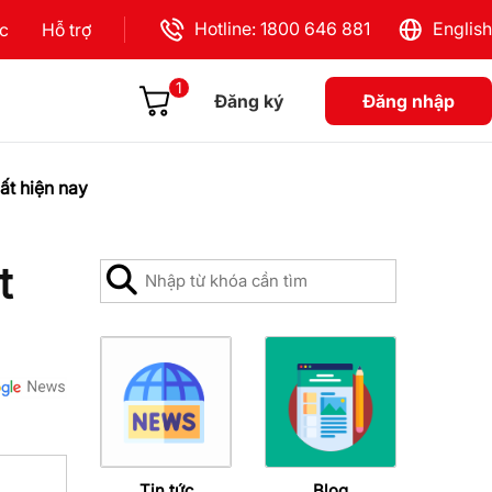
Hotline: 1800 646 881
English
ực
Hỗ trợ
1
Đăng ký
Đăng nhập
ất hiện nay
t
Tin tức
Blog