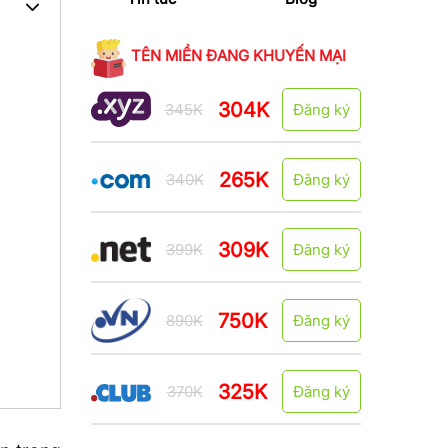
TÊN MIỀN ĐANG KHUYẾN MẠI
304K
345K
Đăng ký
265K
340K
Đăng ký
309K
399K
Đăng ký
750K
890K
Đăng ký
325K
370K
Đăng ký