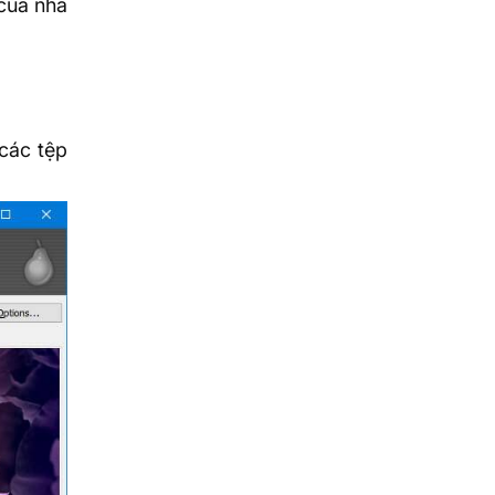
của nhà
 các tệp