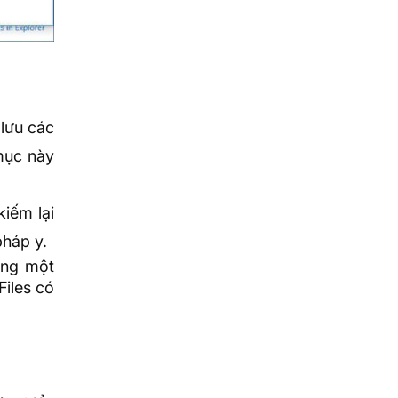
 lưu các
 mục này
kiếm lại
pháp y.
ùng một
Files có