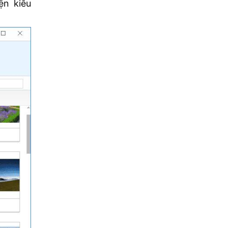
ện kiểu