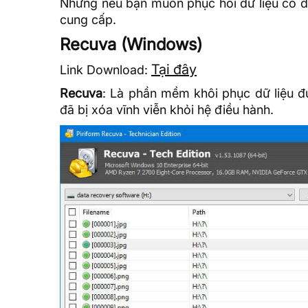
Nhưng nếu bạn muốn phục hồi dữ liệu có du
cung cấp.
Recuva (Windows)
Tại đây
Link Download:
Recuva
: Là phần mềm khôi phục dữ liệu đư
đã bị xóa vĩnh viễn khỏi
hệ điều hành
.