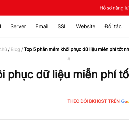
Hồ sơ năng l
d
Server
Email
SSL
Website
Đối tác
chủ
Blog
Top 5 phần mềm khôi phục dữ liệu miễn phí tốt nh
/
/
#
 phục dữ liệu miễn phí tố
THEO DÕI BKHOST TRÊN