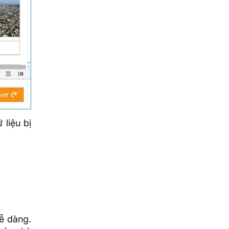
 liệu bị
ễ dàng.