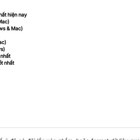
hất hiện nay
Mac)
ws & Mac)
ac)
s)
 nhất
t nhất