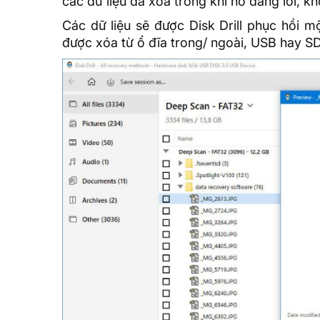
các dữ liệu đã xóa trong khi nó đang lỗi, 
Các dữ liệu sẽ được Disk Drill phục hồi mộ
được xóa từ ổ đĩa trong/ ngoài, USB hay SD