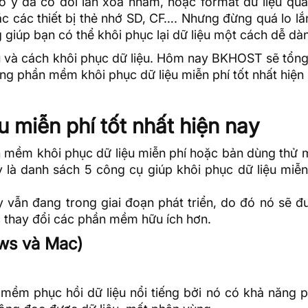
cố ý đã có đôi lần xóa nhầm, hoặc format
dữ liệu
qua
c các thiết bị thẻ nhớ SD, CF…. Nhưng đừng quá lo lắ
giúp bạn có thể khôi phục lại dữ liệu một cách dễ dà
ụ và cách khôi phục dữ liệu. Hôm nay
BKHOST
sẽ tổng
ng phần mềm khôi phục dữ liệu miễn phí tốt nhất hiện 
 miễn phí tốt nhất hiện nay
ần mềm khôi phục dữ liệu miễn phí hoặc bản dùng thử 
 là danh sách 5 công cụ giúp khôi phục dữ liệu miễn
vẫn đang trong giai đoạn phát triển, do đó nó sẽ đ
ặc thay đổi các phần mềm hữu ích hơn.
ows và Mac)
 mềm phục hồi dữ liệu nổi tiếng bởi nó có khả năng p