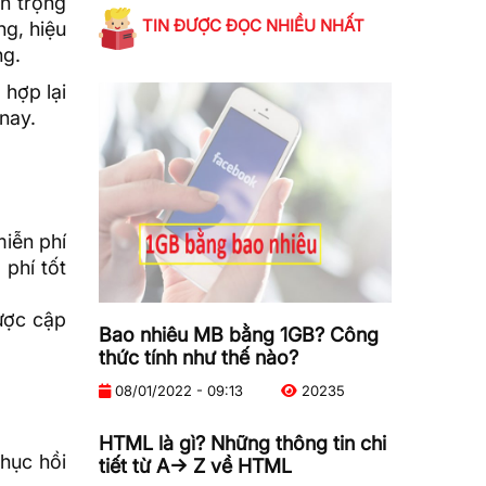
n trọng
TIN ĐƯỢC ĐỌC NHIỀU NHẤT
ng, hiệu
ng.
 hợp lại
nay.
miễn phí
 phí tốt
ược cập
Bao nhiêu MB bằng 1GB? Công
thức tính như thế nào?
08/01/2022 - 09:13
20235
HTML là gì? Những thông tin chi
hục hồi
tiết từ A-> Z về HTML