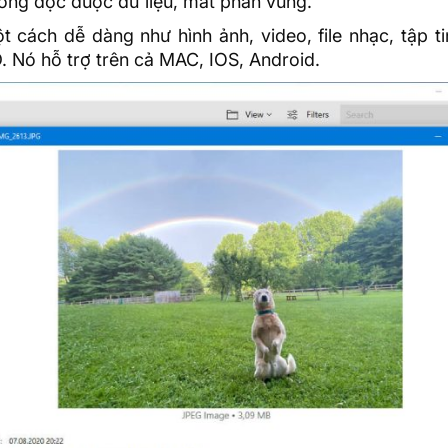
không đọc được dữ liệu, mất phân vùng.
t cách dễ dàng như hình ảnh, video, file nhạc, tập t
. Nó hỗ trợ trên cả MAC, IOS, Android.