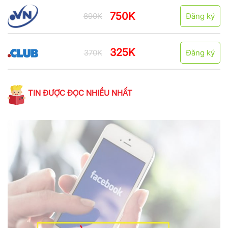
750K
890K
Đăng ký
325K
370K
Đăng ký
TIN ĐƯỢC ĐỌC NHIỀU NHẤT