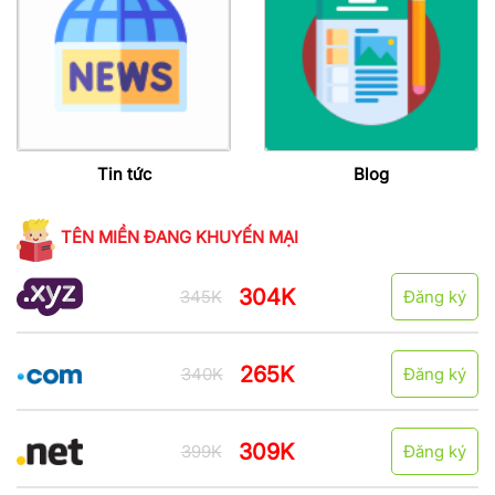
Tin tức
Blog
TÊN MIỀN ĐANG KHUYẾN MẠI
304K
345K
Đăng ký
265K
340K
Đăng ký
309K
399K
Đăng ký