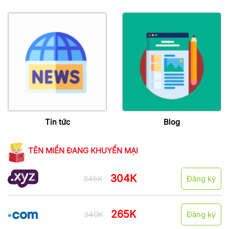
Tin tức
Blog
TÊN MIỀN ĐANG KHUYẾN MẠI
304K
345K
Đăng ký
265K
340K
Đăng ký