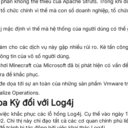
 phần không thể thiếu của Apache Struts. Trong khi đ
 tổ chức chính vì thế mà con số doanh nghiệp, tổ chứ
j mặc định vì thế mà hệ thống của người dùng có thể 
làm cho các dịch vụ này gặp nhiều rủi ro. Kẻ tấn côn
hông tin của vô số người dùng.
chơi Minecraft của Microsoft đã bị phát hiện có vấn đ
ra để khắc phục.
 đe dọa tới sự an toàn của những sản phẩm
Vmware
t
lize Operations.
a Kỳ đối với Log4j
việc khắc phục các lỗ hổng Log4j. Cụ thể vào ngày 1
2. Chỉ thị này chỉ đạo tất cả các cơ quan chính phủ l
 tránh bị tác động bởi việc khai thác Log4j.