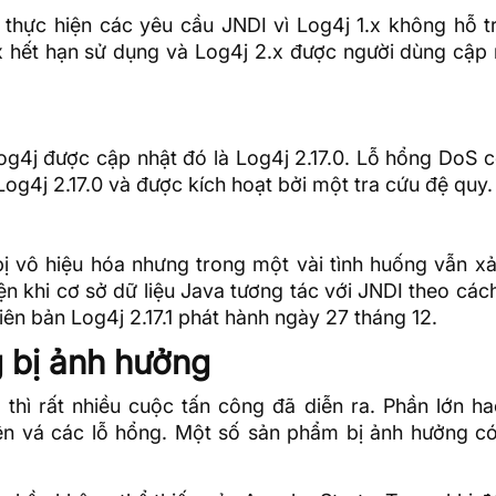
hực hiện các yêu cầu JNDI vì Log4j 1.x không hỗ t
x hết hạn sử dụng và Log4j 2.x được người dùng cập 
g4j được cập nhật đó là Log4j 2.17.0. Lỗ hổng DoS c
g4j 2.17.0 và được kích hoạt bởi một tra cứu đệ quy.
ị vô hiệu hóa nhưng trong một vài tình huống vẫn xả
ện khi cơ sở
dữ liệu
Java tương tác với JNDI theo các
n bản Log4j 2.17.1 phát hành ngày 27 tháng 12.
 bị ảnh hưởng
ộ thì rất nhiều cuộc tấn công đã diễn ra. Phần lớn h
n vá các lỗ hổng. Một số sản phẩm bị ảnh hưởng có