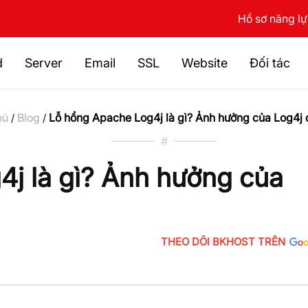
Hồ sơ năng l
d
Server
Email
SSL
Website
Đối tác
hủ
Blog
Lỗ hổng Apache Log4j là gì? Ảnh hưởng của Log4j 
/
/
#
j là gì? Ảnh hưởng của
THEO DÕI BKHOST TRÊN