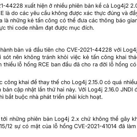
1-44228 xuất hiện ở nhiều phiên bản kể cả Log4j2 2.
CE là do các yêu cầu không được xác thực đúng và đầ
a là những kẻ tấn công có thể đưa các thông báo gian
hực thi code nhằm đạt được mục đích.
hành bản vá đầu tiên cho CVE-2021-44228 với Log4j 
 sót nên không tránh khỏi việc kẻ tấn công khai thá
m thiểu lỗ hổng RCE ban đầu đã cho ra đời lỗ hổng có
c công khai để thay thế cho Log4j 2.15.0 có quá nhiều
ản cập nhật lần thứ hai này. Với Log4j 2.16.0 JNDI 
ì bắt buộc nhà phát triển phải kích hoạt.
 tới những phiên bản Log4j 2.x chứ không thể gây k
 15/12 sự có mặt của lỗ hổng CVE-2021-41014 đã làm 