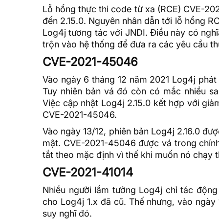
Lỗ hổng thực thi code từ xa (RCE) CVE-202
đến 2.15.0. Nguyên nhân dẫn tới lỗ hổng R
Log4j tương tác với JNDI. Điều này có nghĩ
trộn vào hệ thống để đưa ra các yêu cầu t
CVE-2021-45046
Vào ngày 6 tháng 12 năm 2021 Log4j phát 
Tuy nhiên bản vá đó còn có mắc nhiều sai
Việc cập nhật Log4j 2.15.0 kết hợp với giả
CVE-2021-45046.
Vào ngày 13/12, phiên bản Log4j 2.16.0 đượ
mật. CVE-2021-45046 được vá trong chính b
tắt theo mặc định vì thế khi muốn nó chạy th
CVE-2021-41014
Nhiều người lầm tưởng Log4j chỉ tác động
cho Log4j 1.x đã cũ. Thế nhưng, vào ngày
suy nghĩ đó.