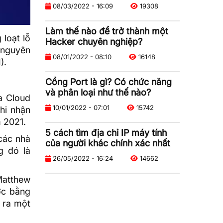
08/03/2022 - 16:09
19308
Làm thế nào để trở thành một
loạt lỗ
Hacker chuyên nghiệp?
 nguyên
08/01/2022 - 08:10
16148
).
Cổng Port là gì? Có chức năng
và phân loại như thế nào?
a Cloud
10/01/2022 - 07:01
15742
hi nhận
m 2021.
5 cách tìm địa chỉ IP máy tính
các nhà
của người khác chính xác nhất
g đó là
26/05/2022 - 16:24
14662
Matthew
ợc bằng
 ra một