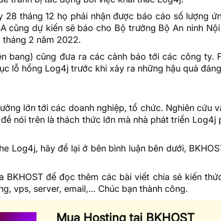
y 28 tháng 12 họ phải nhận được báo cáo số lượng ứ
SA cũng dự kiến sẽ báo cho Bộ trưởng Bộ An ninh Nội
5 tháng 2 năm 2022.
ên bang) cũng đưa ra các cảnh báo tới các công ty. 
ục lỗ hổng Log4j trước khi xảy ra những hậu quả đáng 
ởng lớn tới các doanh nghiệp, tổ chức. Nghiên cứu v
đề nói trên là thách thức lớn mà nhà phát triển Log4j 
 Log4j, hãy để lại ở bên bình luận bên dưới, BKHOST
ủa BKHOST
để đọc thêm các bài viết chia sẻ kiến thứ
ing
, vps, server, email,… Chúc bạn thành công.
Mua Hosting tại BKHOST