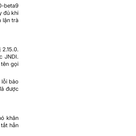
0-beta9
y đủ khi
 lận trà
2.15.0.
c JNDI.
 tên gọi
 lỗi bảo
đã được
hó khăn
tắt hẳn