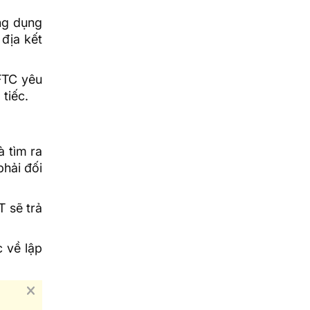
ng dụng
 địa kết
FTC yêu
tiếc.
à tìm ra
phải đối
 sẽ trả
c về lập