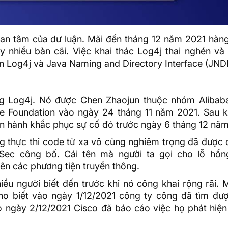
an tâm của dư luận. Mãi đến tháng 12 năm 2021 hàng 
y nhiều bàn cãi. Việc khai thác Log4j thai nghén và
n Log4j và Java Naming and Directory Interface (JNDI
ng Log4j. Nó được Chen Zhaojun thuộc nhóm Alibab
e Foundation vào ngày 24 tháng 11 năm 2021. Sau k
iến hành khắc phục sự cố đó trước ngày 6 tháng 12 nă
g thực thi code từ xa vô cùng nghiêm trọng đã được 
Sec công bố. Cái tên mà người ta gọi cho lỗ hổn
ên các phương tiện truyền thông.
u người biết đến trước khi nó công khai rộng rãi. 
o biết vào ngày 1/12/2021 công ty công đã tìm đư
o ngày 2/12/2021 Cisco đã báo cáo việc họ phát hiện