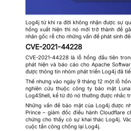
Log4j từ khi ra đời không nhận được sự qu
hổng xuất hiện thì nó mới trở thành đề gâ
nhân gốc rễ cho những vấn đề phát sinh đế
CVE-2021-44228
CVE-2021-44228 là lỗ hổng đầu tiên tro
phát hiện và báo cáo cho Apache Softwar
được thông tin nhóm phát triển Log4j đã t
Thế nhưng vào ngày 9 tháng 12 một lỗ hổn
nghiên cứu thuộc công ty bảo mật Luna
Log4Shell, kể từ đó nó thường được nhắc tr
Những vấn đề bảo mật của Log4j được nhiề
Prince – giám đốc điều hành
Cloudflare
ch
chứng cho thấy có sự khai thác Log4j. Và
cuộc tấn công chống lại Log4j.