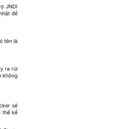
rợ JNDI
nhật để
ó tên là
y ra rủi
h không
acker sẽ
 thể kể