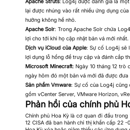
Apache Struts
: Log4j được đánh giá là một
lại được nhúng vào rất nhiều ứng dụng của
hưởng không hề nhỏ.
Apache Solr
: Trong Apache Solr chứa Log4
lợi cho tới khi họ cập nhật bản vá mới nhất.
Dịch vụ iCloud của Apple
: Sự cố Log4j sẽ 
lợi dụng lỗ hổng để truy cập và đánh cắp t
Microsoft Minecraft
: Ngày 10 tháng 12 trò 
ngày hôm đó một bản vá mới đã được đưa 
Sản phẩm Vmware
: Sự cố của Log4j cũng
gồm vCenter Server, VMware Horizon, vRea
Phản hồi của chính phủ Ho
Chính phủ Hoa Kỳ là cơ quan đi đầu trong 
12 CISA đã ban hành chỉ thị khẩn cấp 22 -0
Hoa Kỳ xóa hoặc giảm thiểu các ứng dụng để