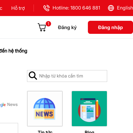
Hotline: 1800 646 881
English
ực
Hỗ trợ
1
Đăng ký
Đăng nhập
đến hệ thống
Tin tức
Blog