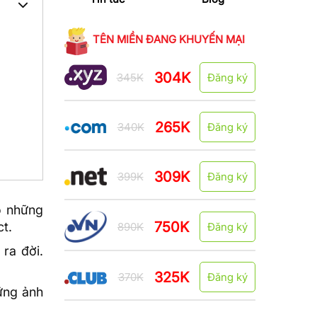
TÊN MIỀN ĐANG KHUYẾN MẠI
304K
345K
Đăng ký
265K
340K
Đăng ký
309K
399K
Đăng ký
o những
750K
t.
890K
Đăng ký
ra đời.
325K
370K
Đăng ký
hững ảnh