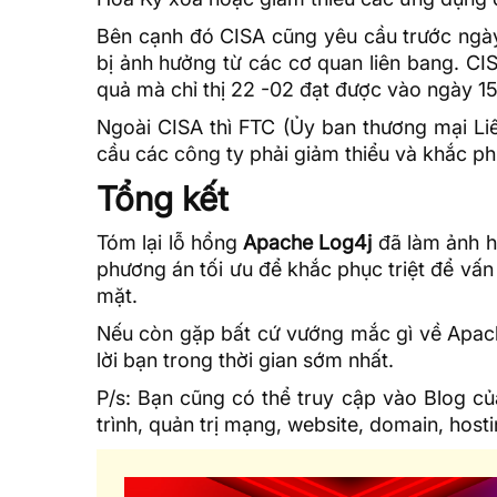
Bên cạnh đó CISA cũng yêu cầu trước ngà
bị ảnh hưởng từ các cơ quan liên bang. CI
quả mà chỉ thị 22 -02 đạt được vào ngày 1
Ngoài CISA thì FTC (Ủy ban thương mại Li
cầu các công ty phải giảm thiểu và khắc ph
Tổng kết
Tóm lại lỗ hổng
Apache Log4j
đã làm ảnh hư
phương án tối ưu để khắc phục triệt để vấn 
mặt.
Nếu còn gặp bất cứ vướng mắc gì về Apache
lời bạn trong thời gian sớm nhất.
P/s: Bạn cũng có thể truy cập vào
Blog c
trình, quản trị mạng, website, domain,
host