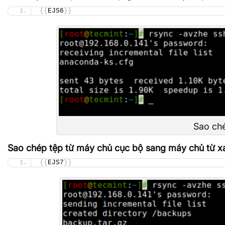
{{
EJS6
}}
Sao ché
Sao chép tệp từ máy chủ cục bộ sang máy chủ từ 
{{
EJS7
}}