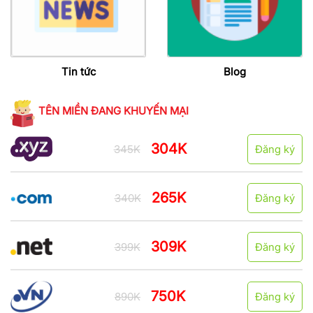
Tin tức
Blog
TÊN MIỀN ĐANG KHUYẾN MẠI
304K
345K
Đăng ký
265K
340K
Đăng ký
309K
399K
Đăng ký
750K
890K
Đăng ký