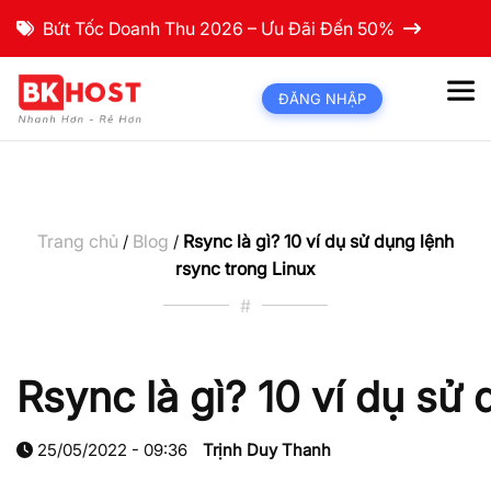
Bứt Tốc Doanh Thu 2026 – Ưu Đãi Đến 50%
ĐĂNG NHẬP
Trang chủ
Blog
Rsync là gì? 10 ví dụ sử dụng lệnh
/
/
rsync trong Linux
#
Rsync là gì? 10 ví dụ sử
25/05/2022 - 09:36
Trịnh Duy Thanh