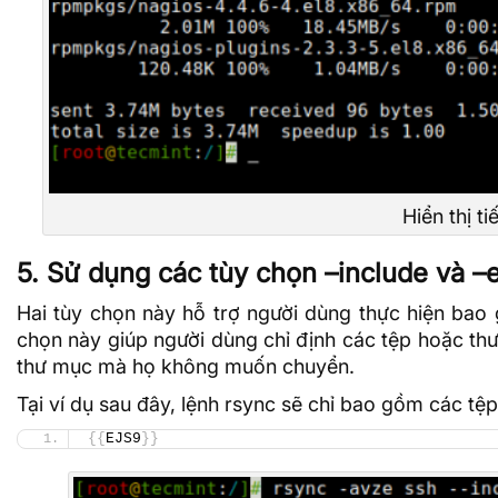
Hiển thị t
5. Sử dụng các tùy chọn –include và –
Hai tùy chọn này hỗ trợ người dùng thực hiện bao 
chọn này giúp người dùng chỉ định các tệp hoặc t
thư mục mà họ không muốn chuyển.
Tại ví dụ sau đây, lệnh rsync sẽ chỉ bao gồm các tệp
{{
EJS9
}}