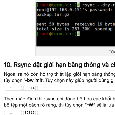
Tù
10. Rsync đặt giới hạn băng thông và 
Ngoài ra nó còn hỗ trợ thiết lập giới hạn băng thôn
tùy chọn ‘
–bwlimit
‘. Tùy chọn này giúp người dùng g
{{
EJS14
}}
Theo mặc định thì rsync chỉ đồng bộ hóa các khối 
bộ tệp một cách rõ ràng, thì tùy chọn “
-W
” sẽ là lự
{{
EJS15
}}