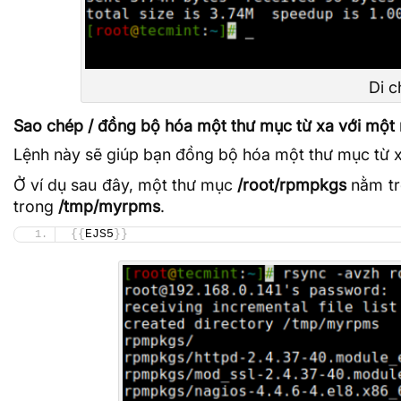
Di c
Sao chép / đồng bộ hóa một thư mục từ xa với một
Lệnh này sẽ giúp bạn đồng bộ hóa một thư mục từ x
Ở ví dụ sau đây, một thư mục
/root/rpmpkgs
nằm tr
trong
/tmp/myrpms
.
{{
EJS5
}}