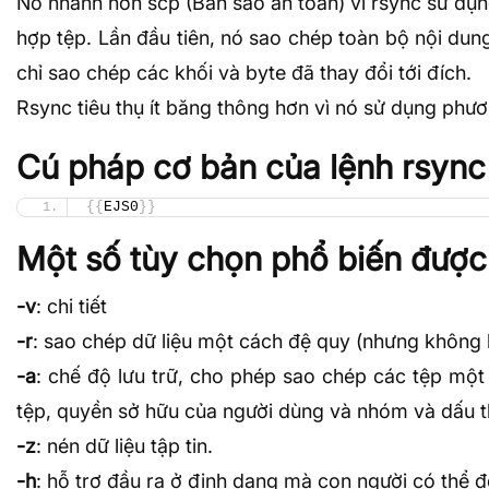
Nó nhanh hơn scp (Bản sao an toàn) vì rsync sử dụng
hợp tệp. Lần đầu tiên, nó sao chép toàn bộ nội du
chỉ sao chép các khối và byte đã thay đổi tới đích.
Rsync tiêu thụ ít
băng thông
hơn vì nó sử dụng phươn
Cú pháp cơ bản của lệnh rsync
{{
EJS0
}}
Một số tùy chọn phổ biến được 
-v
: chi tiết
-r
: sao chép dữ liệu một cách đệ quy (nhưng không b
-a
: chế độ lưu trữ, cho phép sao chép các tệp một 
tệp, quyền sở hữu của người dùng và nhóm và dấu th
-z
: nén dữ liệu tập tin.
-h
: hỗ trợ đầu ra ở định dạng mà con người có thể 