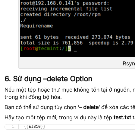
Rsyn
6. Sử dụng –delete Option
Nếu một tệp hoặc thư mục không tồn tại ở nguồn, nh
trong khi đồng bộ hóa.
Bạn có thể sử dụng tùy chọn ‘
– delete
‘ để xóa các 
Hãy tạo một tệp mới, trong ví dụ này là tệp
test.txt
t
{{
EJS10
}}