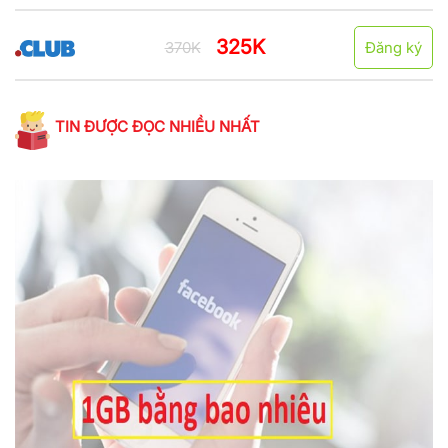
325K
370K
Đăng ký
TIN ĐƯỢC ĐỌC NHIỀU NHẤT