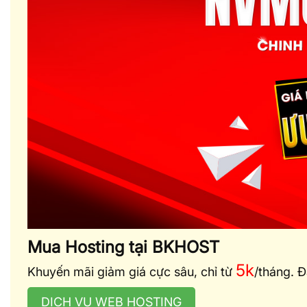
Mua Hosting tại BKHOST
5k
Khuyến mãi giảm giá cực sâu, chỉ từ
/tháng. 
DỊCH VỤ WEB HOSTING