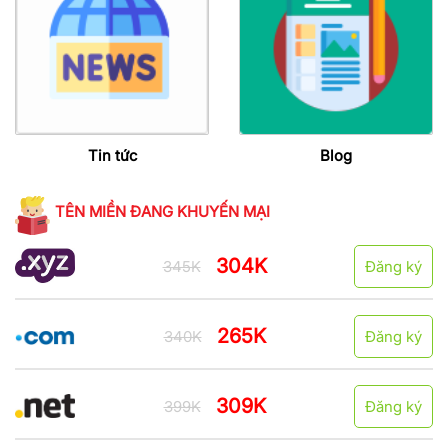
Tin tức
Blog
TÊN MIỀN ĐANG KHUYẾN MẠI
304K
345K
Đăng ký
265K
340K
Đăng ký
309K
399K
Đăng ký