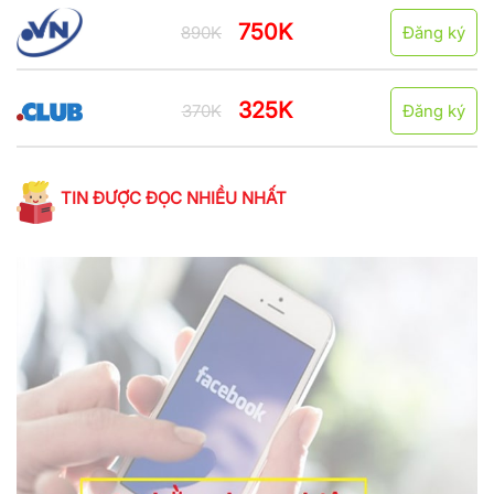
750K
890K
Đăng ký
325K
370K
Đăng ký
TIN ĐƯỢC ĐỌC NHIỀU NHẤT