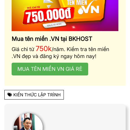
Mua tên miền .VN tại BKHOST
750k
Giá chỉ từ
/năm. Kiểm tra tên miền
.VN đẹp và đăng ký ngay hôm nay!
MUA TÊN MIỀN VN GIÁ RẺ
KIẾN THỨC LẬP TRÌNH