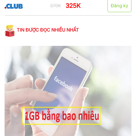
325K
370K
Đăng ký
TIN ĐƯỢC ĐỌC NHIỀU NHẤT