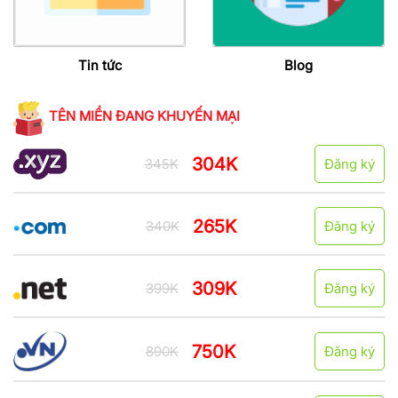
Tin tức
Blog
TÊN MIỀN ĐANG KHUYẾN MẠI
304K
345K
Đăng ký
265K
340K
Đăng ký
309K
399K
Đăng ký
750K
890K
Đăng ký