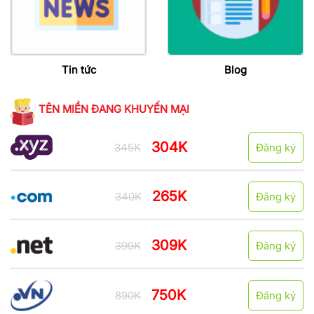
Tin tức
Blog
TÊN MIỀN ĐANG KHUYẾN MẠI
304K
345K
Đăng ký
265K
340K
Đăng ký
309K
399K
Đăng ký
750K
890K
Đăng ký