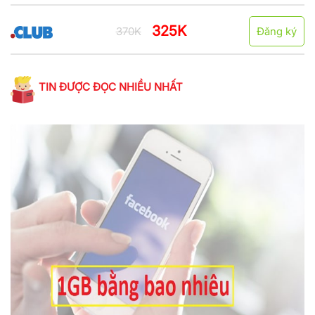
325K
370K
Đăng ký
TIN ĐƯỢC ĐỌC NHIỀU NHẤT