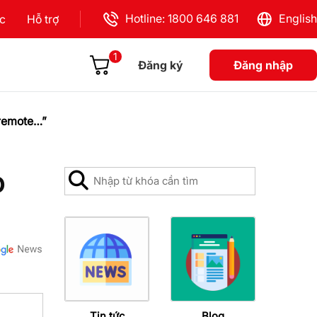
Hotline: 1800 646 881
English
ực
Hỗ trợ
1
Đăng ký
Đăng nhập
 remote…”
o
Tin tức
Blog