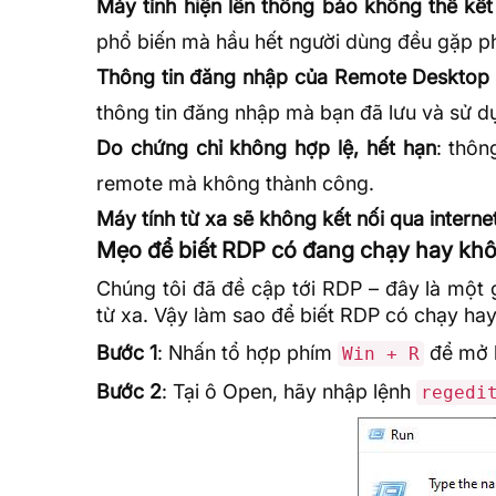
Máy tính hiện lên thông báo không thể kết
phổ biến mà hầu hết người dùng đều gặp ph
Thông tin đăng nhập của Remote Desktop
thông tin đăng nhập mà bạn đã lưu và sử d
Do chứng chỉ không hợp lệ, hết hạn
: thô
remote mà không thành công.
Máy tính từ xa sẽ không kết nối qua interne
Mẹo để biết RDP có đang chạy hay kh
Chúng tôi đã đề cập tới
RDP
– đây là một g
từ xa. Vậy làm sao để biết RDP có chạy ha
Bước 1
: Nhấn tổ hợp phím
để mở 
Win + R
Bước 2
: Tại ô Open, hãy nhập lệnh
regedi