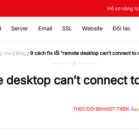
Hồ sơ năng l
d
Server
Email
SSL
Website
Đối tác
g chủ
Blog
9 cách fix lỗi “remote desktop can’t connect to
/
/
#
te desktop can’t connect t
THEO DÕI BKHOST TRÊN