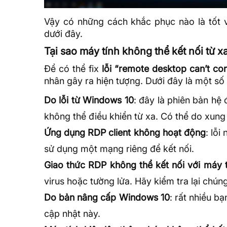
Vậy có những cách khắc phục nào là tốt 
dưới đây.
Tại sao máy tính không thể kết nối từ x
Để có thể fix
lỗi “remote desktop can’t c
nhân gây ra hiện tượng. Dưới đây là một số
Do lỗi từ Windows 10
: đây là phiên bản
hệ 
không thể điều khiển từ xa. Có thể do xung
Ứng dụng RDP client không hoạt động
: lỗ
sử dụng một mạng riêng để kết nối.
Giao thức RDP không thể kết nối với máy t
virus hoặc
tường lửa
. Hãy kiểm tra lại chúng
Do bản nâng cấp Windows 10
: rất nhiều b
cập nhật này.