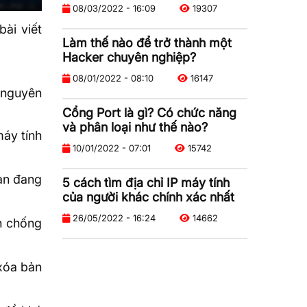
08/03/2022 - 16:09
19307
ài viết
Làm thế nào để trở thành một
Hacker chuyên nghiệp?
08/01/2022 - 08:10
16147
t nguyên
Cổng Port là gì? Có chức năng
và phân loại như thế nào?
máy tính
10/01/2022 - 07:01
15742
ạn đang
5 cách tìm địa chỉ IP máy tính
của người khác chính xác nhất
26/05/2022 - 16:24
14662
nh chống
 xóa bản