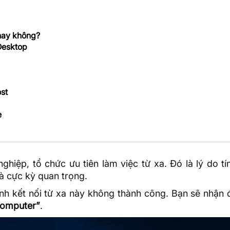
hay không?
Desktop
ost
e
nghiệp, tổ chức ưu tiên làm việc từ xa. Đó là lý do t
 cực kỳ quan trọng.
ình kết nối từ xa này không thành công. Bạn sẽ nhận
computer”
.