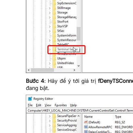
Bước 4
: Hãy để ý tới giá trị
fDenyTSConne
đang bật.