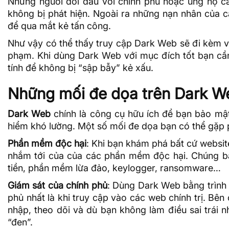
Những người đối đầu với chính phủ hoặc ủng hộ c
không bị phát hiện. Ngoài ra những nạn nhân của 
để qua mắt kẻ tấn công.
Như vậy có thể thấy truy cập Dark Web sẽ đi kèm với
phạm. Khi dùng Dark Web với mục đích tốt bạn cần
tính để không bị “sập bẫy” kẻ xấu.
Những mối đe dọa trên Dark W
Dark Web
chính là công cụ hữu ích để bạn bảo mật
hiểm khó lường. Một số mối đe dọa bạn có thể gặp 
Phần mềm độc hại
: Khi bạn khám phá bất cứ websi
nhắm tới của của các phần mềm độc hại. Chúng ba
tiền, phần mềm lừa đảo,
keylogger
, ransomware…
Giám sát của chính phủ
: Dùng Dark Web bằng trình 
phủ nhất là khi truy cập vào các web chính trị. Bê
nhập, theo dõi và dù bạn không làm điều sai trái
“đen”.