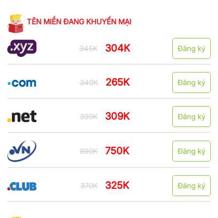
TÊN MIỀN ĐANG KHUYẾN MẠI
304K
345K
Đăng ký
265K
340K
Đăng ký
309K
399K
Đăng ký
750K
890K
Đăng ký
325K
370K
Đăng ký