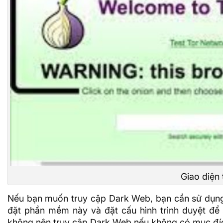
Giao diện 
Nếu bạn muốn truy cập Dark Web, bạn cần sử dụn
đặt phần mềm này và đặt cấu hình trình duyệt để 
không nên truy cập Dark Web nếu không có mục đí