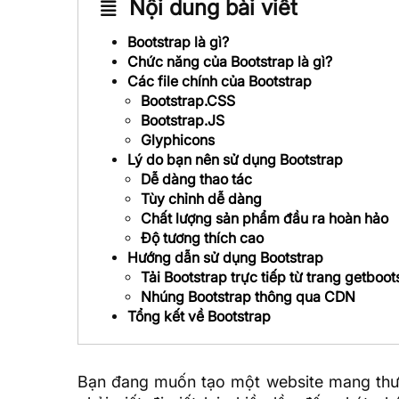
Nội dung bài viết
Bootstrap là gì?
Chức năng của Bootstrap là gì?
Các file chính của Bootstrap
Bootstrap.CSS
Bootstrap.JS
Glyphicons
Lý do bạn nên sử dụng Bootstrap
Dễ dàng thao tác
Tùy chỉnh dễ dàng
Chất lượng sản phẩm đầu ra hoàn hảo
Độ tương thích cao
Hướng dẫn sử dụng Bootstrap
Tải Bootstrap trực tiếp từ trang getboo
Nhúng Bootstrap thông qua CDN
Tổng kết về Bootstrap
Bạn đang muốn tạo một website mang thươ