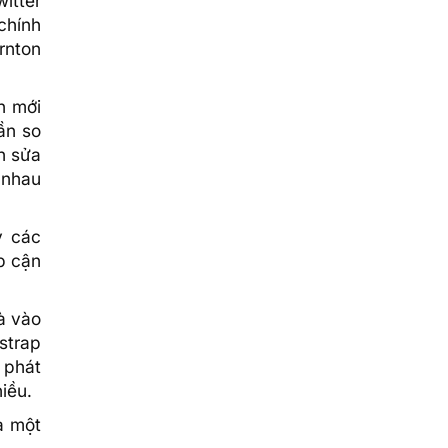
itter
chính
rnton
n mới
ần so
h sửa
 nhau
y các
p cận
à vào
strap
 phát
iều.
à một