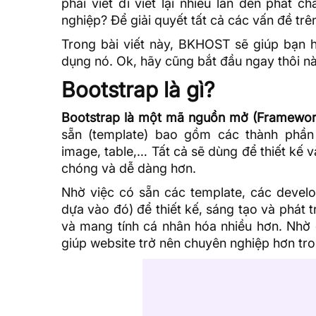
phải viết đi viết lại nhiều lần đến phát
nghiệp? Để giải quyết tất cả các vấn đề tr
Trong bài viết này,
BKHOST
sẽ giúp bạn h
dụng nó. Ok, hãy cũng bắt đầu ngay thôi n
Bootstrap là gì?
Bootstrap là một mã nguồn mở (Framewor
sẵn (template) bao gồm các thành phần n
image, table,… Tất cả sẽ dùng để thiết kế
chóng và dễ dàng hơn.
Nhờ việc có sẵn các template, các devel
dựa vào đó) để thiết kế, sáng tạo và phát 
và mang tính cá nhân hóa nhiều hơn. Nhờ đ
giúp website trở nên chuyên nghiệp hơn tr