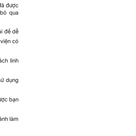
 đã được
 bỏ qua
ại để dễ
viện có
ch linh
sử dụng
ược bạn
 ảnh làm