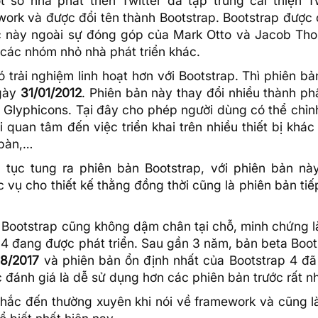
số nhà phát triển Twitter đã tập trung cải thiện Tw
ework và được đổi tên thành Bootstrap. Bootstrap được 
úc này ngoài sự đóng góp của Mark Otto và Jacob Tho
các nhóm nhỏ nhà phát triển khác.
trải nghiệm linh hoạt hơn với Bootstrap. Thì phiên bả
ngày
31/01/2012
. Phiên bản này thay đổi nhiều thành ph
êm Glyphicons. Tại đây cho phép người dùng có thể chỉn
quan tâm đến việc triển khai trên nhiều thiết bị khác
 bàn,…
ếp tục tung ra phiên bản Bootstrap, với phiên bản nà
 vụ cho thiết kế thằng đồng thời cũng là phiên bản tiế
ì Bootstrap cũng không dậm chân tại chỗ, minh chứng l
4 đang được phát triển. Sau gần 3 năm, bản beta Boot
08/2017
và phiên bản ổn định nhất của Bootstrap 4 đã
 đánh giá là dễ sử dụng hơn các phiên bản trước rất nh
nhắc đến thường xuyên khi nói về framework và cũng l