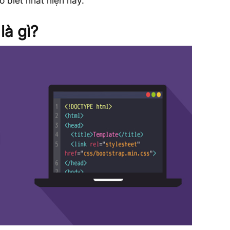
 biết nhất hiện nay.
là gì?