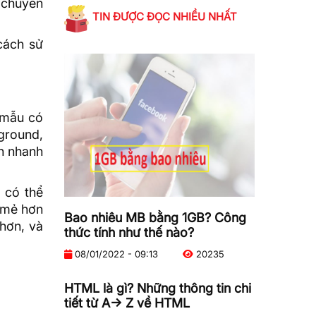
 chuyên
TIN ĐƯỢC ĐỌC NHIỀU NHẤT
cách sử
 mẫu có
ground,
ch nhanh
 có thể
i mẻ hơn
Bao nhiêu MB bằng 1GB? Công
hơn, và
thức tính như thế nào?
08/01/2022 - 09:13
20235
HTML là gì? Những thông tin chi
tiết từ A-> Z về HTML