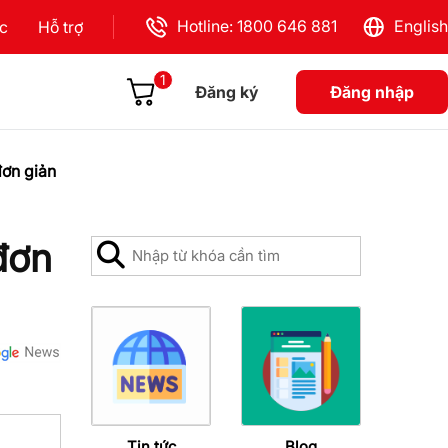
Hotline: 1800 646 881
English
ực
Hỗ trợ
1
Đăng ký
Đăng nhập
đơn giản
đơn
Tin tức
Blog