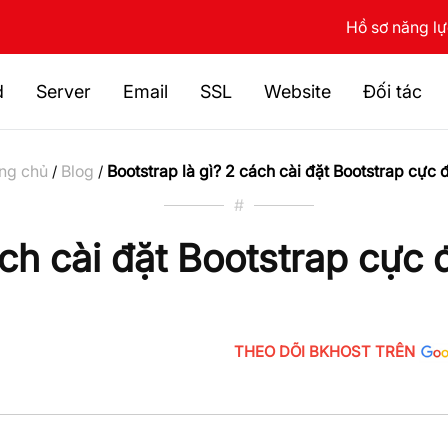
Hồ sơ năng l
d
Server
Email
SSL
Website
Đối tác
ng chủ
Blog
Bootstrap là gì? 2 cách cài đặt Bootstrap cực 
/
/
#
ách cài đặt Bootstrap cực 
THEO DÕI BKHOST TRÊN