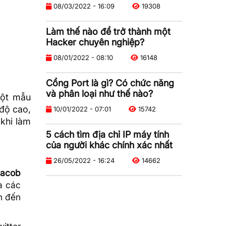
08/03/2022 - 16:09
19308
Làm thế nào để trở thành một
Hacker chuyên nghiệp?
08/01/2022 - 08:10
16148
Cổng Port là gì? Có chức năng
và phân loại như thế nào?
một mẫu
 độ cao,
10/01/2022 - 07:01
15742
khi làm
5 cách tìm địa chỉ IP máy tính
của người khác chính xác nhất
26/05/2022 - 16:24
14662
Jacob
a các
n đến