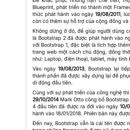
Để khắc phục những hạn chế trên, một 
Blueprint, phát triển nó thành một Fram
thức phát hành vào ngày
19/08/2011
, l
còn có thêm sự hỗ trợ của cộng đồng và 
Không dừng ở đó, để giúp người dùng có 
là Bootstrap 2 đã được phát hành vào 
với Bootstrap 1, đặc biệt là tích hợp th
trang web một cách chủ động, đồng thời 
như: Laptop, điện thoại, tablet, máy tính
Vào ngày
19/08/2013
, Bootstrap lại ti
thành phần đã được xây dựng lại để phục
di động đầu tiên.
Cùng với sự phát triển của công nghệ th
29/10/2014
Mark Otto công bố Bootstrap 
4 đầu tiên đã được ra đời vào ngày
10/
hành vào 18/01/2018. Phiên bản này được
Đến nay, Bootstrap vẫn là cái tên được 