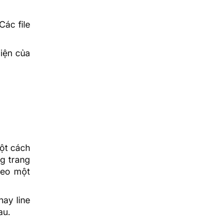
Các file
iện của
một cách
g trang
heo một
hay line
au.