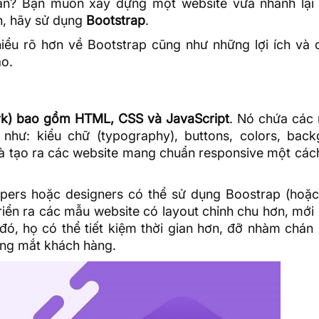
 chán? Bạn muốn xây dựng một website vừa nhanh lại
ên, hãy sử dụng
Bootstrap
.
iểu rõ hơn về Bootstrap cũng như những lợi ích và 
ào.
k) bao gồm HTML, CSS và JavaScript
. Nó chứa các
hư: kiểu chữ (typography), buttons, colors, back
 và tạo ra các website mang chuẩn responsive một cá
opers hoặc designers có thể sử dụng Boostrap (hoặc
triển ra các mẫu website có layout chỉnh chu hơn, mớ
ó, họ có thể tiết kiệm thời gian hơn, đỡ nhàm chán 
ong mắt khách hàng.