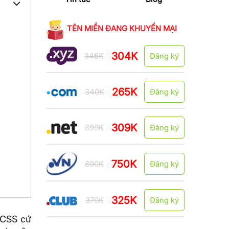
TÊN MIỀN ĐANG KHUYẾN MẠI
304K
345K
Đăng ký
265K
340K
Đăng ký
309K
399K
Đăng ký
750K
890K
Đăng ký
325K
370K
Đăng ký
CSS
cứ