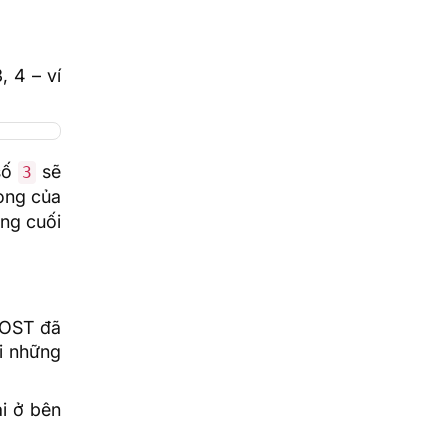
 4 – ví
 số
sẽ
3
dòng của
òng cuối
OST đã
i những
i ở bên