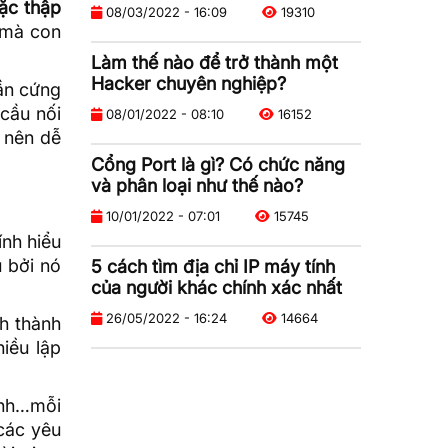
oặc thập
08/03/2022 - 16:09
19310
 mà con
Làm thế nào để trở thành một
Hacker chuyên nghiệp?
ần cứng
cầu nối
08/01/2022 - 08:10
16152
ở nên dễ
Cổng Port là gì? Có chức năng
và phân loại như thế nào?
10/01/2022 - 07:01
15745
ính hiểu
u bởi nó
5 cách tìm địa chỉ IP máy tính
của người khác chính xác nhất
26/05/2022 - 16:24
14664
nh thành
iều lập
hình…mỗi
các yêu