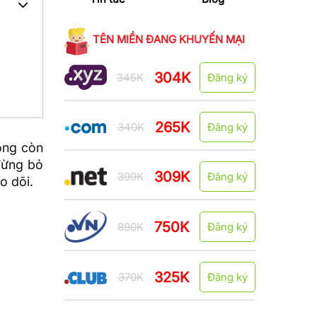
TÊN MIỀN ĐANG KHUYẾN MẠI
304K
345K
Đăng ký
265K
340K
Đăng ký
ông còn
đừng bỏ
309K
399K
Đăng ký
o dõi.
750K
890K
Đăng ký
325K
370K
Đăng ký