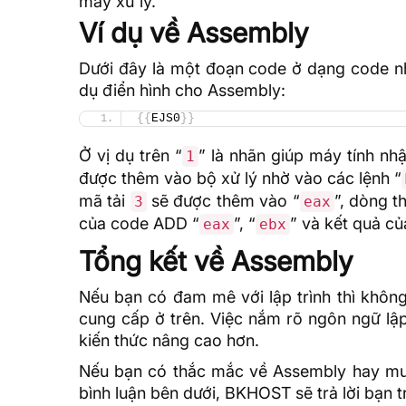
máy xử lý.
Ví dụ về Assembly
Dưới đây là một đoạn code ở dạng code nhị
dụ điển hình cho Assembly:
{{
EJS0
}}
Ở vị dụ trên “
” là nhãn giúp máy tính nh
1
được thêm vào bộ xử lý nhờ vào các lệnh “
mã tải
sẽ được thêm vào “
”, dòng t
3
eax
của code ADD “
”, “
” và kết quả c
eax
ebx
Tổng kết về Assembly
Nếu bạn có đam mê với lập trình thì khôn
cung cấp ở trên. Việc nắm rõ ngôn ngữ lập
kiến thức
nâng cao hơn.
Nếu bạn có thắc mắc về Assembly hay muốn
bình luận bên dưới, BKHOST sẽ trả lời bạn t