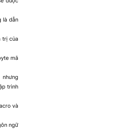
sẽ được
g là dẫn
 trị của
byte mã
g nhưng
ập trình
macro và
ngôn ngữ