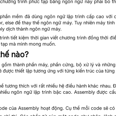
 chương trình phức tạp bằng ngôn ngữ này phải bỏ th
ế phần mềm đã dùng ngôn ngữ lập trình cấp cao với 
or, else để thay thế ngôn ngữ máy. Tuy nhiên máy tính
ly dịch thành ngôn ngữ máy.
ình tiết kiệm thời gian viết chương trình đồng thời đi
c tạp mà mình mong muốn.
thế nào?
h gồm thành phần máy, phần cứng, bộ xử lý và những
 được thiết lập tương ứng với từng kiến trúc của từn
ể tương thích với rất nhiều
hệ điều hành
khác nhau. Đ
hiều ngôn ngữ lập trình bậc cao. Assembly được cấu
 code của Assembly hoạt động. Cụ thể mỗi code sẽ có