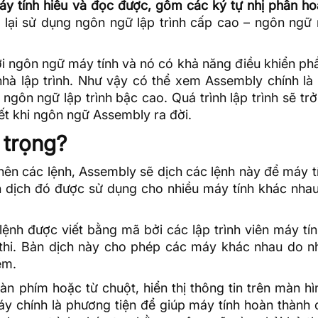
máy tính hiểu và đọc được, gồm các ký tự nhị phân h
nh lại sử dụng ngôn ngữ lập trình cấp cao – ngôn ngữ
i ngôn ngữ máy tính và nó có khả năng điều khiển ph
hà lập trình. Như vậy có thể xem Assembly chính là 
gôn ngữ lập trình bậc cao. Quá trình lập trình sẽ tr
ết khi ngôn ngữ Assembly ra đời.
 trọng?
 nên các lệnh, Assembly sẽ dịch các lệnh này để máy t
ản dịch đó được sử dụng cho nhiều máy tính khác nha
lệnh được viết bằng mã bởi các lập trình viên máy tí
 thi. Bản dịch này cho phép các máy khác nhau do nh
ềm.
àn phím hoặc từ chuột, hiển thị thông tin trên màn 
y chính là phương tiện để giúp máy tính hoàn thành 