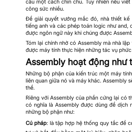
cầu một cách chỉn chu. Tuy nhiên nếu viết
công sức nhiều.
Để giải quyết vướng mắc đó, nhà thiết k
tiếng anh và các phép toán logic như and, 
được ngôn ngữ này khi chúng được Assemb
Tóm lại chính nhờ có Assembly mà nhà lập tr
được máy tính thực hiện những tác vụ phứ
Assembly hoạt động như 
Những bộ phận của kiến trúc một máy tín
liên quan giữa nó và máy khác. Assembly sẽ
thể.
Riêng với Assembly của phần cứng lại có th
có nghĩa là Assembly được dùng để dịch n
những bộ phận như:
Cú pháp
: là tập hợp hệ thống quy tắc để