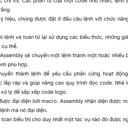
c chỉ thị. Các phần tử của một code như nhãn, lệnh 
rắng.
 ký hiệu, chúng được đặt ở đầu câu lệnh với chức năn
hì lệnh và toán tử lại sử dụng các biểu thức, những giá
 cụ thể.
a Assembly sẽ chuyển một lệnh thành một hoặc nhiều 
ệnh phù hợp.
chuyển thành lệnh để yêu cầu phần cứng hoạt độn
c lắp ráp và giúp nâng cao quy trình đọc code. Nhà l
 xử lý để sắp xếp code logic.
ẽ được đại diện bởi macro. Assembly nhận diện được 
lệnh mà nó đại diện.
ép toán biểu thị cho duy nhất một tác vụ nào đó được 