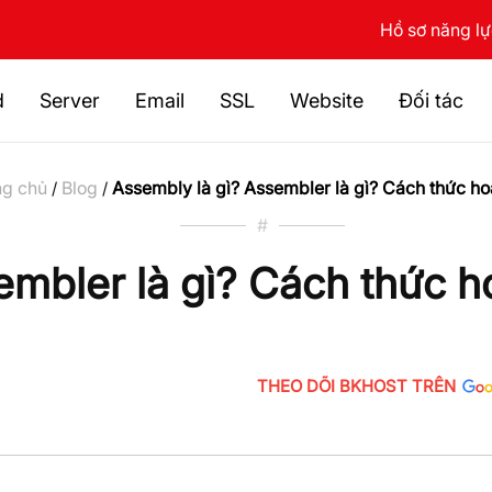
Hồ sơ năng l
d
Server
Email
SSL
Website
Đối tác
ng chủ
Blog
Assembly là gì? Assembler là gì? Cách thức ho
/
/
#
embler là gì? Cách thức h
THEO DÕI BKHOST TRÊN