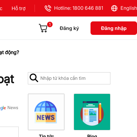
Hotline: 1800 646 881
English
ực
Hỗ trợ
1
Đăng ký
Đăng nhập
ạt động?
oạt
Tin tức
Blog