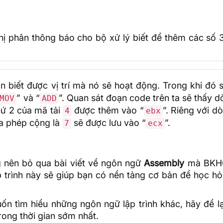
 phân thông báo cho bộ xử lý biết để thêm các số 3,
ận biết được vị trí mà nó sẽ hoạt động. Trong khi đó
” và “
”. Quan sát đoạn code trên ta sẽ thấy 
MOV
ADD
hứ 2 của mã tải
được thêm vào “
”. Riêng với d
4
ebx
ủa phép cộng là
sẽ được lưu vào “
”.
7
ecx
g nên bỏ qua bài viết về ngôn ngữ
Assembly
mà BKH
 trình này sẽ giúp bạn có nền tảng cơ bản để học hỏ
 tìm hiểu những ngôn ngữ lập trình khác, hãy để lạ
rong thời gian sớm nhất.