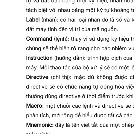
tự và bắt đầu bằng một ký hiệu, nhãn hoặ
tách biệt với nhau bằng một ký tự khoảng t
Label
(nhãn): có hai loại nhãn đó là số và
dắt máy tính đến vị trí của mã nguồn.
Command
(lệnh): thay vì sử dụng ký hiệu t
chúng sẽ thể hiện rõ ràng cho các nhiệm vụ
Instruction
(hướng dẫn): trình hợp dịch củ
máy. Mỗi thao tác của bộ xử lý sẽ có một l
Directive
(chỉ thị): mặc dù không được 
directive sẽ có chức năng tự động hóa việ
thường dùng directive ở thời điểm trước khi
Macro
: một chuỗi các lệnh và directive s
phân tích, mở rộng để hiểu được tất cả các 
Mnemonic
: đây là tên viết tắt của một ph