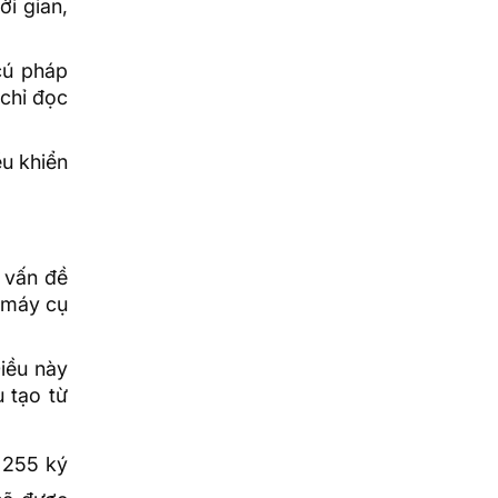
ời gian,
cú pháp
 chỉ đọc
ều khiển
 vấn đề
g máy cụ
iều này
 tạo từ
 255 ký