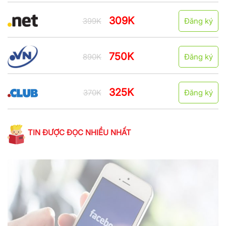
309K
399K
Đăng ký
750K
890K
Đăng ký
325K
370K
Đăng ký
TIN ĐƯỢC ĐỌC NHIỀU NHẤT