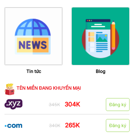
Tin tức
Blog
TÊN MIỀN ĐANG KHUYẾN MẠI
304K
345K
Đăng ký
265K
340K
Đăng ký