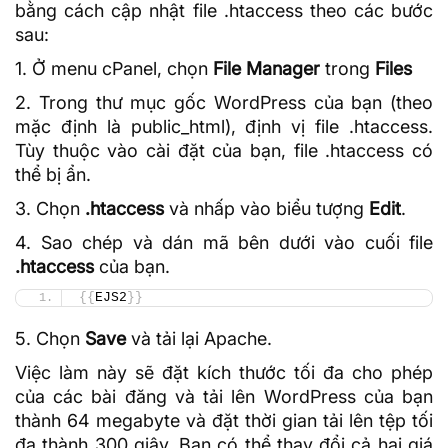
bằng cách cập nhật file .htaccess theo các bước
sau:
1. Ở menu cPanel, chọn
File Manager
trong
Files
2. Trong thư mục gốc WordPress của bạn (theo
mặc định là public_html), định vị file .htaccess.
Tùy thuộc vào cài đặt của bạn, file .htaccess có
thể bị ẩn.
3. Chọn
.htaccess
và nhấp vào biểu tượng
Edit
.
4. Sao chép và dán mã bên dưới vào cuối file
.htaccess
của bạn.
{{
EJS2
}}
5. Chọn
Save
và tải lại Apache.
Việc làm này sẽ đặt kích thước tối đa cho phép
của các bài đăng và tải lên WordPress của bạn
thành 64 megabyte và đặt thời gian tải lên tệp tối
đa thành 300 giây. Bạn có thể thay đổi cả hai giá