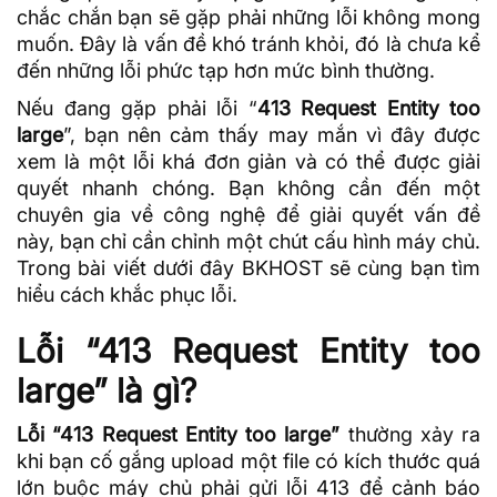
chắc chắn bạn sẽ gặp phải những lỗi không mong
muốn. Đây là vấn đề khó tránh khỏi, đó là chưa kể
đến những lỗi phức tạp hơn mức bình thường.
Nếu đang gặp phải lỗi “
413 Request Entity too
large
”, bạn nên cảm thấy may mắn vì đây được
xem là một lỗi khá đơn giản và có thể được giải
quyết nhanh chóng. Bạn không cần đến một
chuyên gia về công nghệ để giải quyết vấn đề
này, bạn chỉ cần chỉnh một chút cấu hình máy chủ.
Trong bài viết dưới đây
BKHOST
sẽ cùng bạn tìm
hiểu cách khắc phục lỗi.
Lỗi “413 Request Entity too
large” là gì?
Lỗi “413 Request Entity too large”
thường xảy ra
khi bạn cố gắng upload một file có kích thước quá
lớn buộc máy chủ phải gửi lỗi 413 để cảnh báo