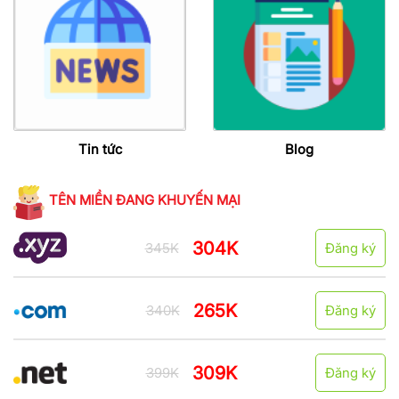
Tin tức
Blog
TÊN MIỀN ĐANG KHUYẾN MẠI
304K
345K
Đăng ký
265K
340K
Đăng ký
309K
399K
Đăng ký