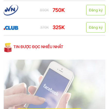
750K
890K
Đăng ký
325K
370K
Đăng ký
TIN ĐƯỢC ĐỌC NHIỀU NHẤT