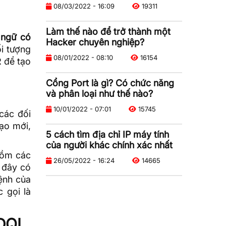
08/03/2022 - 16:09
19311
Làm thế nào để trở thành một
 ngữ có
Hacker chuyên nghiệp?
ối tượng
08/01/2022 - 08:10
16154
 để tạo
Cổng Port là gì? Có chức năng
và phân loại như thế nào?
10/01/2022 - 07:01
15745
các đối
tạo mới,
5 cách tìm địa chỉ IP máy tính
của người khác chính xác nhất
gồm các
26/05/2022 - 16:24
14665
ở đây có
lệnh của
 gọi là
 DQL