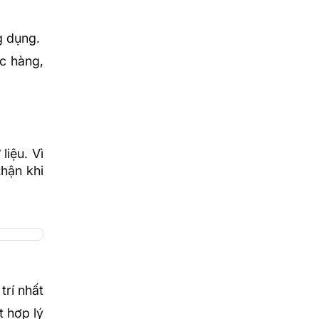
g dụng.
c hàng,
liệu. Vì
thận khi
trí nhất
t hợp lý