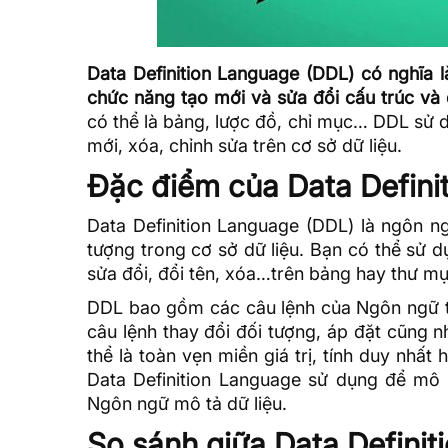
Data Definition Language (DDL) có nghĩa l
chức năng tạo mới và sửa đổi cấu trúc và 
có thể là bảng, lược đồ, chỉ mục… DDL sử
mới, xóa, chỉnh sửa trên cơ sở dữ liệu.
Đặc điểm của Data Defini
Data Definition Language (DDL) là ngôn n
tượng trong cơ sở dữ liệu. Bạn có thể sử 
sửa đổi, đổi tên, xóa…trên bảng hay thư mụ
DDL bao gồm các câu lệnh của Ngôn ngữ tr
câu lệnh thay đổi đối tượng, áp đặt cũng 
thể là toàn vẹn miền giá trị, tính duy nhấ
Data Definition Language sử dụng để mô t
Ngôn ngữ mô tả dữ liệu.
So sánh giữa Data Defini