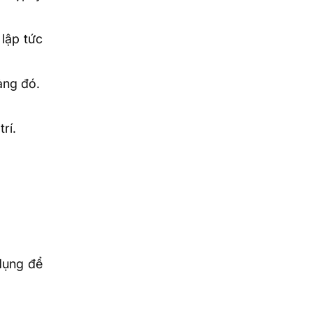
 lập tức
ảng đó.
rí.
 dụng để