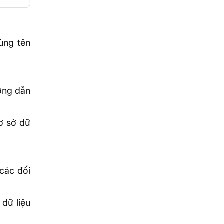
ùng tên
ường dẫn
ơ sở dữ
 các đối
 dữ liệu