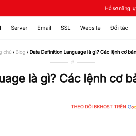
Hồ sơ năng l
d
Server
Email
SSL
Website
Đối tác
g chủ
Blog
Data Definition Language là gì? Các lệnh cơ bả
/
/
#
uage là gì? Các lệnh cơ b
THEO DÕI BKHOST TRÊN