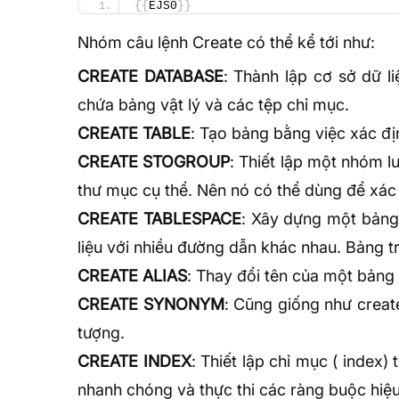
{{
EJS0
}}
Nhóm câu lệnh Create có thể kể tới như:
CREATE DATABASE
: Thành lập cơ sở dữ l
chứa bảng vật lý và các tệp chỉ mục.
CREATE TABLE
: Tạo bảng bằng việc xác đị
CREATE STOGROUP
: Thiết lập một nhóm l
thư mục cụ thể. Nên nó có thể dùng để xác đị
CREATE TABLESPACE
: Xây dựng một bảng 
liệu với nhiều đường dẫn khác nhau. Bảng t
CREATE ALIAS
: Thay đổi tên của một bảng 
CREATE SYNONYM
: Cũng giống như crea
tượng.
CREATE INDEX
: Thiết lập chỉ mục ( index)
nhanh chóng và thực thi các ràng buộc hiệ