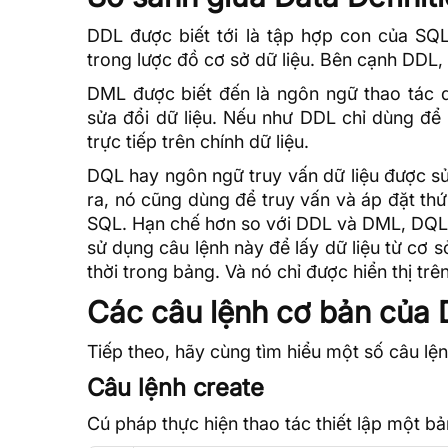
DDL được biết tới là tập hợp con của SQ
trong lược đồ cơ sở dữ liệu. Bên cạnh DDL
DML được biết đến là ngôn ngữ thao tác 
sửa đổi dữ liệu. Nếu như DDL chỉ dùng để 
trực tiếp trên chính dữ liệu.
DQL hay ngôn ngữ truy vấn dữ liệu được sử
ra, nó cũng dùng để truy vấn và áp đặt th
SQL. Hạn chế hơn so với DDL và DML, DQL c
sử dụng câu lệnh này để lấy dữ liệu từ cơ s
thời trong bảng. Và nó chỉ được hiển thị tr
Các câu lệnh cơ bản của 
Tiếp theo, hãy cùng tìm hiểu một số câu l
Câu lệnh create
Cú pháp thực hiện thao tác thiết lập một b