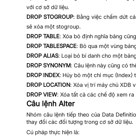
với cơ sở dữ liệu.
DROP STOGROUP
: Bằng việc chấm dứt các
sẽ xóa một stogroup.
DROP TABLE
: Xóa bỏ định nghĩa bảng cũn
DROP TABLESPACE
: Bỏ qua một vùng bảng 
DROP ALIAS
: Loại bỏ bí danh cho một bản
DROP SYNONYM
: Câu lệnh này cũng có t
DROP INDEX
: Hủy bỏ một chỉ mục (Index) tại
DROP LOCATION
: Xóa vị trí máy chủ XDB v
DROP VIEW
: Xóa tất cả các chế độ xem ra 
Câu lệnh Alter
Nhóm câu lệnh tiếp theo của Data Definiti
thay đổi các đối tượng trong cơ sở dữ liệu.
Cú pháp thực hiện là: