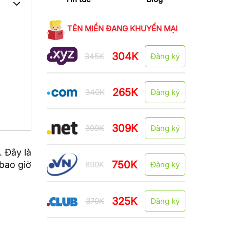
TÊN MIỀN ĐANG KHUYẾN MẠI
304K
345K
Đăng ký
265K
340K
Đăng ký
309K
399K
Đăng ký
). Đây là
750K
 bao giờ
890K
Đăng ký
325K
370K
Đăng ký