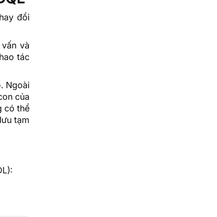
hay đổi
 vấn và
thao tác
ồ. Ngoài
 con của
g có thể
 lưu tạm
DL):