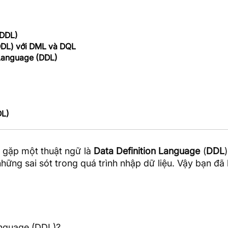
(DDL)
(DDL) với DML và DQL
 Language (DDL)
DL)
t gặp một thuật ngữ là
Data Definition Language
(
DDL
hững sai sót trong quá trình nhập dữ liệu. Vậy bạn đã
anguage (DDL)?