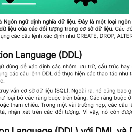
à Ngôn ngữ định nghĩa dữ liệu. Đây là một loại ngôn
dữ liệu của các đối tượng trong cơ sở dữ liệu
. Các đ
 dụng các câu lệnh xác định như CREATE, DROP, ALTER
tion Language (DDL)
gữ dùng để xác định các nhóm lưu trữ, cấu trúc hay 
dụng các câu lệnh DDL để thực hiện các thao tác như 
c.
uy vấn cơ sở dữ liệu (
SQL
). Ngoài ra, nó cũng bao 
như loại bỏ các ràng buộc trên bảng. Các ràng buộc 
t hoặc tham chiếu. Trong một vài trường hợp, các câu 
ả, nhận xét trên các đối tượng. Vì vậy, nó còn được
tion Language (DDL) với DML và