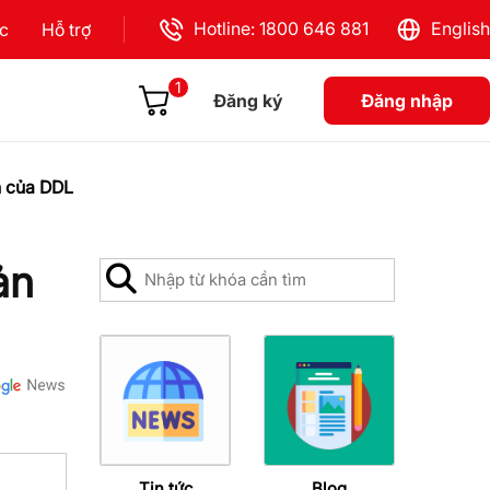
Hotline: 1800 646 881
English
ực
Hỗ trợ
1
Đăng ký
Đăng nhập
n của DDL
ản
Tin tức
Blog