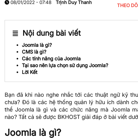
08/01/2022 - 07:48
Trịnh Duy Thanh
THEO DÕ
Nội dung bài viết
Joomla là gì?
CMS là gì?
Các tính năng của Joomla
Tại sao nên lựa chọn sử dụng Joomla?
Lời Kết
Bạn đã khi nào nghe nhắc tới các thuật ngữ kỹ t
chưa? Đó là các hệ thống quản lý hữu ích dành ch
thể Joomla là gì và các chức năng mà Joomla ma
nào? Tất cả sẽ được
BKHOST
giải đáp ở bài viết dướ
Joomla là gì?