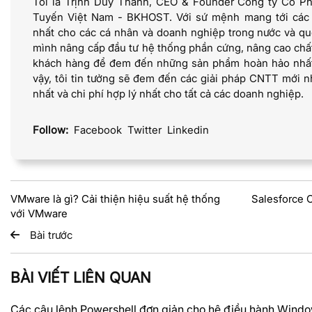
Tôi là Trịnh Duy Thanh, CEO & Founder Công ty Cổ P
Tuyến Việt Nam - BKHOST. Với sứ mệnh mang tới các dị
nhất cho các cá nhân và doanh nghiệp trong nước và quố
mình nâng cấp đầu tư hệ thống phần cứng, nâng cao chấ
khách hàng để đem đến những sản phẩm hoàn hảo nhất 
vậy, tôi tin tưởng sẽ đem đến các giải pháp CNTT mới nh
nhất và chi phí hợp lý nhất cho tất cả các doanh nghiệp.
Follow:
Facebook
Twitter
Linkedin
VMware là gì? Cải thiện hiệu suất hệ thống
Salesforce C
với VMware
Bài trước
BÀI VIẾT LIÊN QUAN
Các câu lệnh Powershell đơn giản cho hệ điều hành Wind