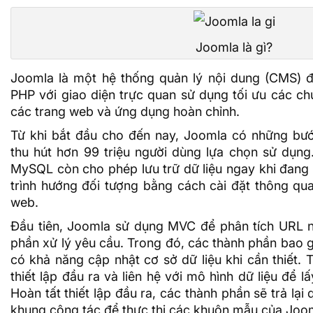
Joomla là gì?
Joomla là một hệ thống quản lý nội dung (CMS) 
PHP với giao diện trực quan sử dụng tối ưu các c
các trang web và ứng dụng hoàn chỉnh.
Từ khi bắt đầu cho đến nay, Joomla có những bước
thu hút hơn 99 triệu người dùng lựa chọn sử dụng
MySQL còn cho phép lưu trữ dữ liệu ngay khi đang
trình hướng đối tượng
bằng cách cài đặt thông qua
web.
Đầu tiên, Joomla sử dụng
MVC
để phân tích
URL
n
phần xử lý yêu cầu. Trong đó, các thành phần bao 
có khả năng cập nhật cơ sở dữ liệu khi cần thiết. 
thiết lập đầu ra và liên hệ với mô hình dữ liệu để lấ
Hoàn tất thiết lập đầu ra, các thành phần sẽ trả lại
khung công tác để thực thi các khuôn mẫu của Joo