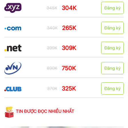
304K
345K
Đăng ký
265K
340K
Đăng ký
309K
399K
Đăng ký
750K
890K
Đăng ký
325K
370K
Đăng ký
TIN ĐƯỢC ĐỌC NHIỀU NHẤT