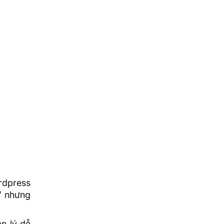
rdpress
” nhưng
ản lý dễ