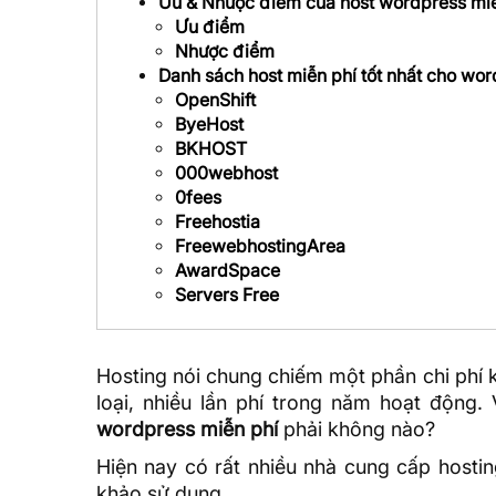
Ưu & Nhược điểm của host wordpress miễ
Ưu điểm
Nhược điểm
Danh sách host miễn phí tốt nhất cho wo
OpenShift
ByeHost
BKHOST
000webhost
0fees
Freehostia
FreewebhostingArea
AwardSpace
Servers Free
Hosting
nói chung chiếm một phần chi phí k
loại, nhiều lần phí trong năm hoạt động.
wordpress miễn phí
phải không nào?
Hiện nay có rất nhiều nhà cung cấp host
khảo sử dụng.