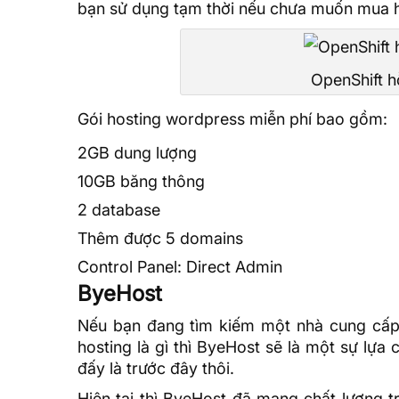
bạn sử dụng tạm thời nếu chưa muốn mua ho
OpenShift h
Gói hosting wordpress miễn phí bao gồm:
2GB dung lượng
10GB
băng thông
2 database
Thêm được 5 domains
Control Panel: Direct Admin
ByeHost
Nếu bạn đang tìm kiếm một nhà cung cấ
hosting là gì
thì ByeHost sẽ là một sự lựa 
đấy là trước đây thôi.
Hiện tại thì ByeHost đã mang chất lượng tr