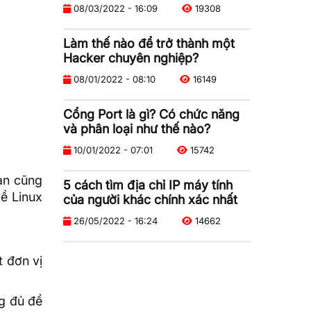
08/03/2022 - 16:09
19308
Làm thế nào để trở thành một
Hacker chuyên nghiệp?
08/01/2022 - 08:10
16149
Cổng Port là gì? Có chức năng
và phân loại như thế nào?
10/01/2022 - 07:01
15742
ạn cũng
5 cách tìm địa chỉ IP máy tính
về
Linux
của người khác chính xác nhất
26/05/2022 - 16:24
14662
t đơn vị
g đủ để