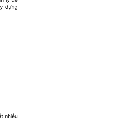
ây dựng
ất nhiều