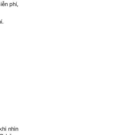
iễn phí
,
í.
hi nhìn