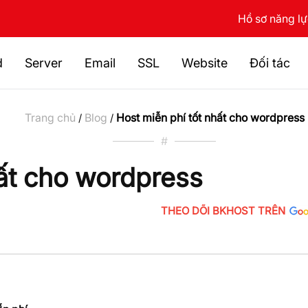
Hồ sơ năng l
d
Server
Email
SSL
Website
Đối tác
Trang chủ
Blog
Host miễn phí tốt nhất cho wordpress
/
/
#
hất cho wordpress
THEO DÕI BKHOST TRÊN