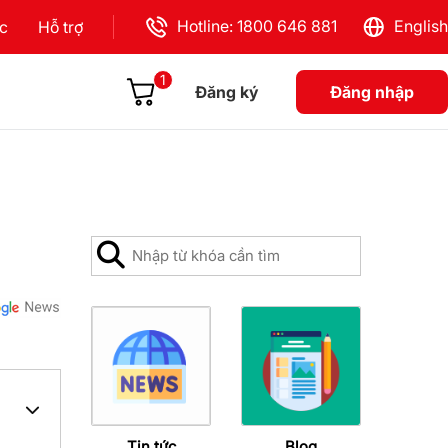
Hotline: 1800 646 881
English
ực
Hỗ trợ
1
Đăng ký
Đăng nhập
Tin tức
Blog