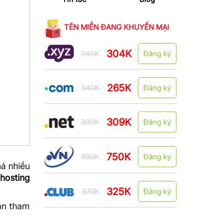
TÊN MIỀN ĐANG KHUYẾN MẠI
304K
345K
Đăng ký
265K
340K
Đăng ký
309K
399K
Đăng ký
750K
890K
Đăng ký
há nhiều
hosting
325K
370K
Đăng ký
ạn tham