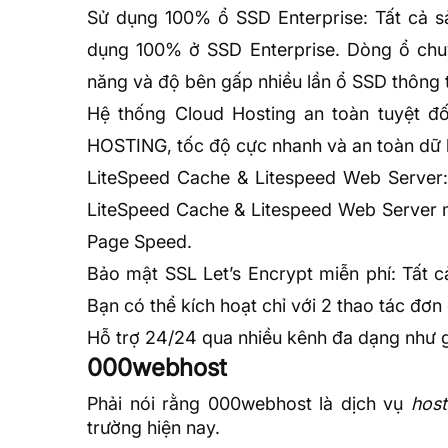
Sử dụng 100% ổ
SSD
Enterprise: Tất cả 
dụng 100% ở SSD Enterprise. Dòng ổ chuy
năng và độ bên gấp nhiều lần ổ SSD thông
Hệ thống Cloud Hosting an toàn tuyệt đ
HOSTING, tốc độ cực nhanh và an toàn dữ li
LiteSpeed
Cache
& Litespeed
Web Server
LiteSpeed Cache &
Litespeed Web Server
m
Page Speed.
Bảo mật SSL Let’s Encrypt miễn phí:
Tất c
Bạn có thể kích hoạt chỉ với 2 thao tác đơn
Hỗ trợ 24/24 qua nhiều kênh đa dạng như gử
000webhost
Phải nói rằng 000webhost là dịch vụ
host
trường hiện nay.