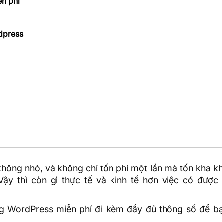
n phí
rdpress
hông nhỏ, và không chỉ tốn phí một lần mà tốn kha k
 Vậy thì còn gì thực tế và kinh tế hơn việc có được
ing WordPress miễn phí đi kèm đầy đủ thông số để b