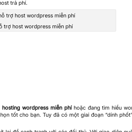
st trả phí.
ỗ trợ host wordpress miễn phí
p
hosting wordpress miễn phí
hoặc đang tìm hiểu
wo
chọn tốt cho bạn. Tuy đã có một giai đoạn “dính phốt
ở lại để cạnh tranh với các đối thủ. Với giao diện qu