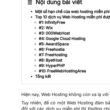
Nội dung bài viết
Một số hạn chế của web hosting miễn phí
Top 10 dịch vụ Web Hosting miễn phí đư
#1: InfinityFree
#2: Wix
#3: 000WebHost
#4: Google Cloud Hosting
#5: AwardSpace
#6: Freehostia
#7: FreeHosting
#8: ByetHost
#9: HyperPHP
#10: FreeWebHostingArea
Tổng kết
Hiện nay,
Web Hosting
không còn xa lạ với 
Tuy nhiên, để có một Web Hosting đảm bảo 
đối với các dịch vụ miễn phí thì thường 