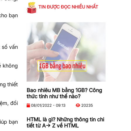
TIN ĐƯỢC ĐỌC NHIỀU NHẤT
cho bạn
t số vấn
ề không
ng thiết
Bao nhiêu MB bằng 1GB? Công
thức tính như thế nào?
ệm, đối
08/01/2022 - 09:13
20235
HTML là gì? Những thông tin chi
iúp bạn
tiết từ A-> Z về HTML