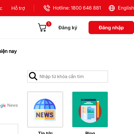
Hotline: 1800 646 881
English
ực
Hỗ trợ
1
Đăng ký
Đăng nhập
hiện nay
Tin tức
Blog