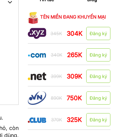
TÊN MIỀN ĐANG KHUYẾN MẠI
304K
345K
Đăng ký
265K
340K
Đăng ký
309K
399K
Đăng ký
750K
890K
Đăng ký
u.
325K
370K
Đăng ký
hỏ, còn
i dùng,