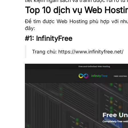
tiết kiệm ngân sách và tránh được rủi ro từ 
Top 10 dịch vụ Web Hosti
Để tìm được Web Hosting phù hợp với nhu
đây:
#1: InfinityFree
Trang chủ:
https://www.infinityfree.net/