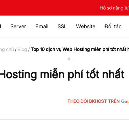
Hồ sơ năng l
d
Server
Email
SSL
Website
Đối tác
ng chủ
Blog
Top 10 dịch vụ Web Hosting miễn phí tốt nhất 
/
/
#
osting miễn phí tốt nhất
THEO DÕI BKHOST TRÊN