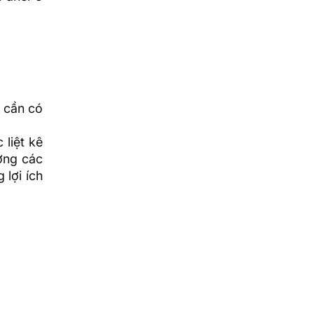
 cần có
liệt kê
ởng các
 lợi ích