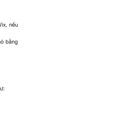
ix, nếu
nó bằng
ư: