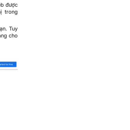
eb được
ị trong
ạn. Tuy
háng cho