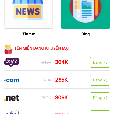
Tin tức
Blog
TÊN MIỀN ĐANG KHUYẾN MẠI
304K
345K
Đăng ký
265K
340K
Đăng ký
309K
399K
Đăng ký