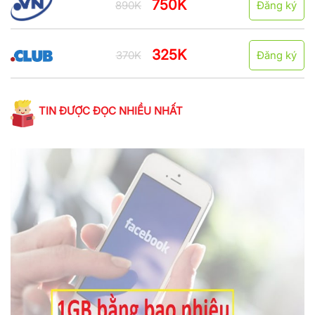
750K
890K
Đăng ký
325K
370K
Đăng ký
TIN ĐƯỢC ĐỌC NHIỀU NHẤT