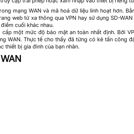
ruy cập trái phép hoặc xâm nhập vào thiết bị riêng tư
 trong mạng WAN và mã hoá dữ liệu linh hoạt hơn. Bằ
 trang web từ xa thông qua VPN hay sử dụng SD-WAN 
c điểm cuối khác nhau.
 cấp một mức độ bảo mật an toàn nhất định. Bởi V
hống WAN. Thực tế cho thấy đã từng có kẻ tấn công đ
 thiết bị gia đình của bạn nhân.
g WAN