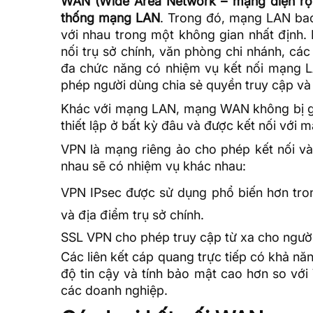
WAN (Wide Area Network – mạng diện rộn
thống mạng LAN
. Trong đó, mạng LAN bao
với nhau trong một không gian nhất định
nối trụ sở chính, văn phòng chi nhánh, cá
đa chức năng có nhiệm vụ
kết nối mạng 
phép người dùng chia sẻ quyền truy cập và 
Khác với mạng LAN, mạng WAN không bị giới
thiết lập ở bất kỳ đâu và được kết nối với
VPN là
mạng riêng ảo
cho phép kết nối v
nhau sẽ có nhiệm vụ khác nhau:
VPN
IPsec
được sử dụng phổ biến hơn trong
và địa điểm trụ sở chính.
SSL VPN cho phép truy cập từ xa cho ngườ
Các liên kết cáp quang trực tiếp có khả n
độ tin cậy và tính bảo mật cao hơn so với
các doanh nghiệp.