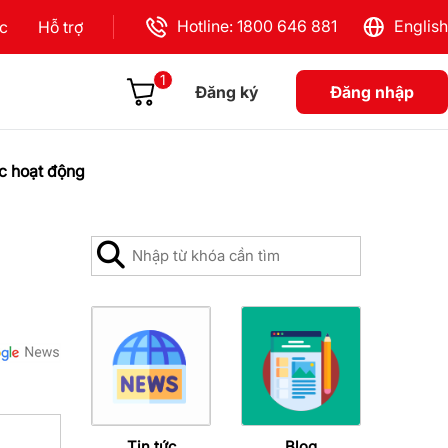
Hotline: 1800 646 881
English
ực
Hỗ trợ
1
Đăng ký
Đăng nhập
c hoạt động
Tin tức
Blog