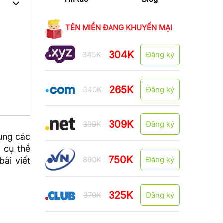
TÊN MIỀN ĐANG KHUYẾN MẠI
304K
345K
Đăng ký
265K
340K
Đăng ký
309K
399K
Đăng ký
dụng các
 cụ thể
750K
890K
Đăng ký
bài viết
325K
370K
Đăng ký