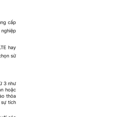
cung cấp
 nghiệp
LTE hay
chọn sử
ứ 3 như
ân hoặc
ào thỏa
sự tích