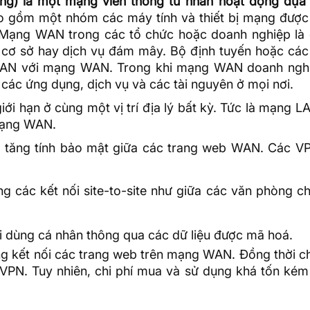
g) là một mạng viễn thông tư nhân hoạt động dựa 
 gồm một nhóm các máy tính và thiết bị mạng được 
. Mạng WAN trong các tổ chức hoặc doanh nghiệp là 
c cơ sở hay dịch vụ đám mây.
Bộ định tuyến
hoặc các 
LAN
với mạng WAN. Trong khi mạng WAN doanh ngh
các ứng dụng, dịch vụ và các tài nguyên ở mọi nơi.
 hạn ở cùng một vị trí địa lý bất kỳ. Tức là mạng L
 mạng WAN.
à tăng tính bảo mật giữa các trang web WAN. Các V
 các kết nối site-to-site như giữa các văn phòng ch
i dùng cá nhân thông qua các
dữ liệu
được mã hoá.
ăng kết nối các trang web trên mạng WAN. Đồng thời 
 VPN. Tuy nhiên, chi phí mua và sử dụng khá tốn kém