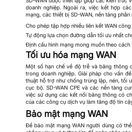
SD-WAN được thiết lập giúp các kiến trúc W
doanh nghiệp. Ngoài ra, việc kết hợp cá
mạng, các thiết bị SD-WAN, nền tảng phần
Cho phép tập hợp nhiều liên kết WAN công 
Tự động lựa chọn đường dẫn tối ưu nhất cho 
Định cấu hình mạng mong muốn theo cách t
Tối ưu hóa mạng WAN
Một số hạn chế về độ trễ và băng thông 
trong doanh nghiệp. Giải pháp cho vấn đề 
thuật hỗ trợ như chống trùng lặp, nén, tối 
cục bộ. SD-WAN CPE và các nền tảng cun
việc sử dụng các kết nối băng thông có ch
của các công cụ dịch vụ làm tăng độ tin cậ
Bảo mật mạng WAN
Để bảo mật mạng WAN người dùng có thể