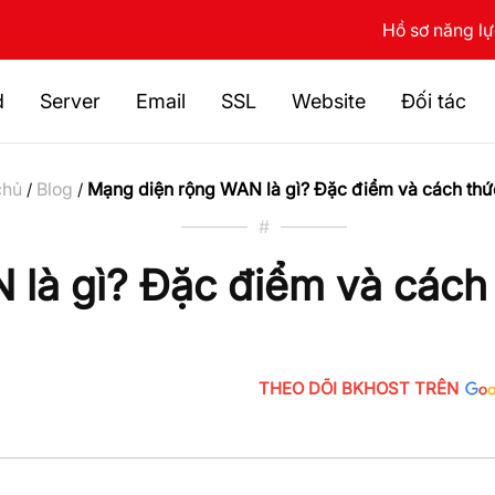
Hồ sơ năng l
d
Server
Email
SSL
Website
Đối tác
chủ
Blog
Mạng diện rộng WAN là gì? Đặc điểm và cách thứ
/
/
#
 là gì? Đặc điểm và cách
THEO DÕI BKHOST TRÊN