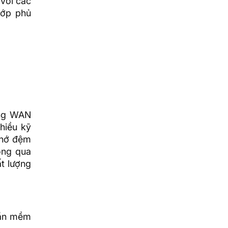
 với các
lớp phủ
ạng WAN
hiều kỹ
nhớ đệm
ông qua
ất lượng
hần mềm