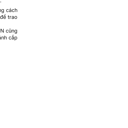
.
ng cách
để trao
PN cũng
ánh cắp