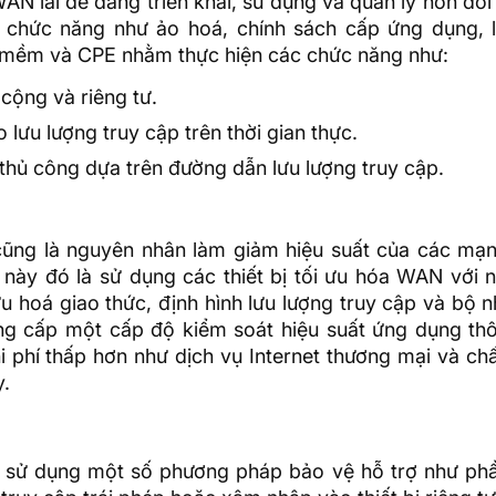
AN lai dễ dàng triển khai, sử dụng và quản lý hơn đối
c chức năng như ảo hoá, chính sách cấp ứng dụng, 
 mềm và CPE nhằm thực hiện các chức năng như:
cộng và riêng tư.
lưu lượng truy cập trên thời gian thực.
hủ công dựa trên đường dẫn lưu lượng truy cập.
cũng là nguyên nhân làm giảm hiệu suất của các m
này đó là sử dụng các thiết bị tối ưu hóa WAN với n
ưu hoá giao thức, định hình lưu lượng truy cập và
bộ 
g cấp một cấp độ kiểm soát hiệu suất ứng dụng th
i phí thấp hơn như dịch vụ Internet thương mại và ch
y.
 sử dụng một số phương pháp bảo vệ hỗ trợ như p