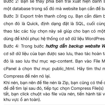
Bước 2: Bạn sẽ thấy phía bên trái xuất hiện danh
một database trong số đó mà website bạn cần để b
Bước 3: Export trên thanh công cụ. Bạn cần đảm
chọn đó là Quick, định dạng đặt là
SQL
, cuối cùn
thao tác các tùy chọn này sẽ giúp cho bạn có mộ
dùng để khôi phục hệ thống cơ sở dữ liệu WordPres
Bước 4: Trong bước
hướng dẫn backup website W
cơ sở dữ liệu của bạn được sao lưu, thao tác hoàn 
đó là sao lưu thư mục wp-content. Bạn vào File M
cPanel à chọn thư mục public_html. Hãy tìm thư 
Compress để nén nó lại.
Khi nén, bạn nên để file nén là Zip, bạn cũng có thể 
để dễ tìm lại sau đó, tiếp tục chọn Compress File(s)
tất, bạn click chuột vào file vừa nén, tiến hành tải 
khu vực ổ an toàn).