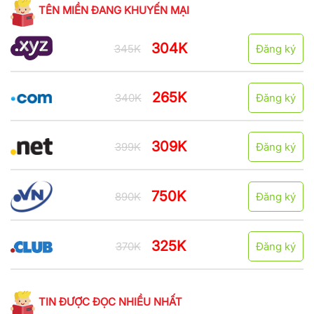
TÊN MIỀN ĐANG KHUYẾN MẠI
304K
345K
Đăng ký
265K
340K
Đăng ký
309K
399K
Đăng ký
750K
890K
Đăng ký
325K
370K
Đăng ký
TIN ĐƯỢC ĐỌC NHIỀU NHẤT