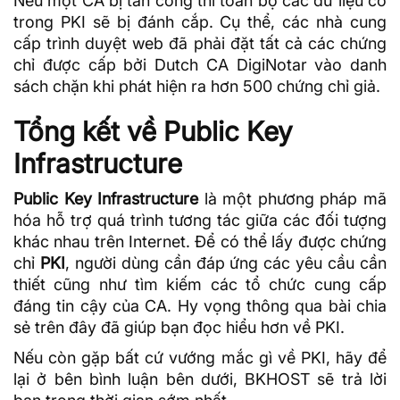
Nếu một CA bị tấn công thì toàn bộ các dữ liệu có
trong PKI sẽ bị đánh cắp. Cụ thể, các nhà cung
cấp trình duyệt web đã phải đặt tất cả các chứng
chỉ được cấp bởi Dutch CA DigiNotar vào danh
sách chặn khi phát hiện ra hơn 500 chứng chỉ giả.
Tổng kết về Public Key
Infrastructure
Public Key Infrastructure
là một phương pháp mã
hóa hỗ trợ quá trình tương tác giữa các đối tượng
khác nhau trên Internet. Để có thể lấy được chứng
chỉ
PKI
, người dùng cần đáp ứng các yêu cầu cần
thiết cũng như tìm kiếm các tổ chức cung cấp
đáng tin cậy của CA. Hy vọng thông qua bài chia
sẻ trên đây đã giúp bạn đọc hiểu hơn về PKI.
Nếu còn gặp bất cứ vướng mắc gì về PKI, hãy để
lại ở bên bình luận bên dưới,
BKHOST
sẽ trả lời