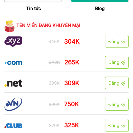
Tin tức
Blog
TÊN MIỀN ĐANG KHUYẾN MẠI
304K
345K
Đăng ký
265K
340K
Đăng ký
309K
399K
Đăng ký
750K
890K
Đăng ký
325K
370K
Đăng ký