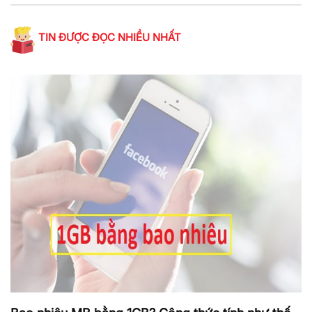
TIN ĐƯỢC ĐỌC NHIỀU NHẤT