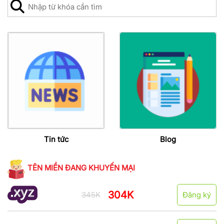
Tin tức
Blog
TÊN MIỀN ĐANG KHUYẾN MẠI
304K
345K
Đăng ký