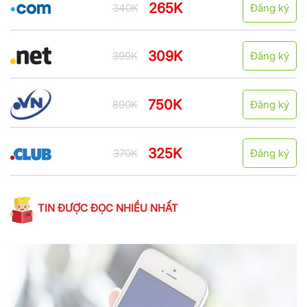
265K
340K
Đăng ký
309K
399K
Đăng ký
750K
890K
Đăng ký
325K
370K
Đăng ký
TIN ĐƯỢC ĐỌC NHIỀU NHẤT