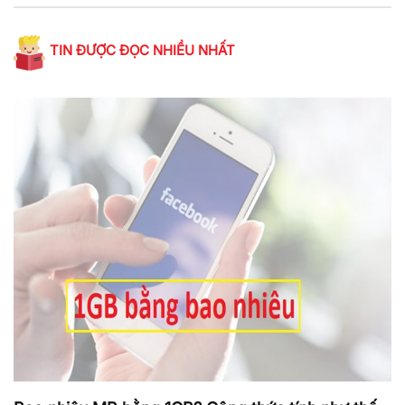
TIN ĐƯỢC ĐỌC NHIỀU NHẤT