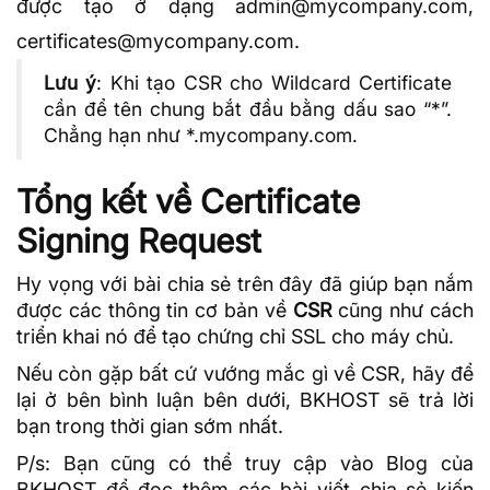
được tạo ở dạng admin@mycompany.com,
certificates@mycompany.com.
Lưu ý
: Khi tạo CSR cho Wildcard Certificate
cần để tên chung bắt đầu bằng dấu sao “*”.
Chẳng hạn như *.mycompany.com.
Tổng kết về Certificate
Signing Request
Hy vọng với bài chia sẻ trên đây đã giúp bạn nắm
được các thông tin cơ bản về
CSR
cũng như cách
triển khai nó để tạo chứng chỉ SSL cho máy chủ.
Nếu còn gặp bất cứ vướng mắc gì về CSR, hãy để
lại ở bên bình luận bên dưới,
BKHOST
sẽ trả lời
bạn trong thời gian sớm nhất.
P/s: Bạn cũng có thể truy cập vào
Blog của
BKHOST
để đọc thêm các bài viết chia sẻ kiến