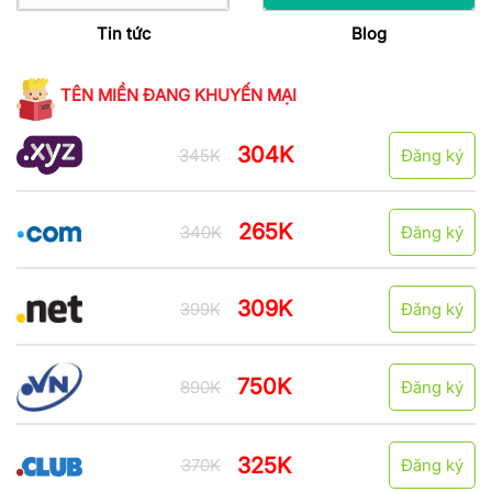
Tin tức
Blog
TÊN MIỀN ĐANG KHUYẾN MẠI
304K
345K
Đăng ký
265K
340K
Đăng ký
309K
399K
Đăng ký
750K
890K
Đăng ký
325K
370K
Đăng ký