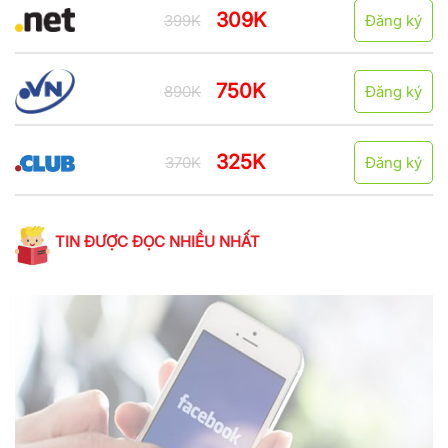
309K
399K
Đăng ký
750K
890K
Đăng ký
325K
370K
Đăng ký
TIN ĐƯỢC ĐỌC NHIỀU NHẤT