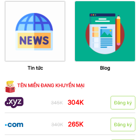
Tin tức
Blog
TÊN MIỀN ĐANG KHUYẾN MẠI
304K
345K
Đăng ký
265K
340K
Đăng ký