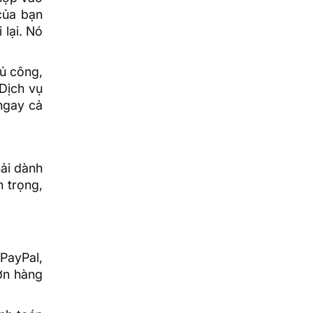
của bạn
 lại. Nó
hủ công,
 Dịch vụ
ngay cả
hải dành
n trọng,
PayPal,
đơn hàng