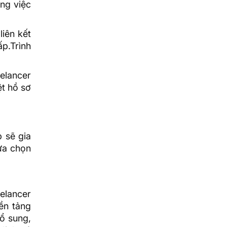
ng việc
liên kết
p.Trình
elancer
t hồ sơ
p sẽ gia
ựa chọn
elancer
ền tảng
ổ sung,