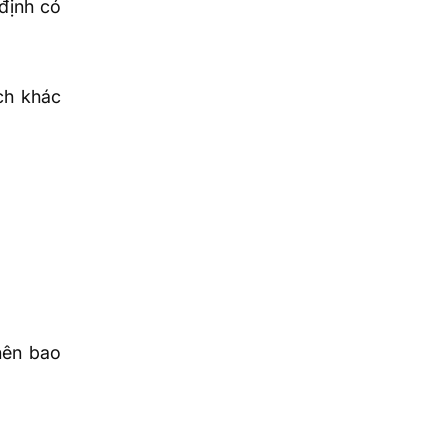
định có
ch khác
nên bao