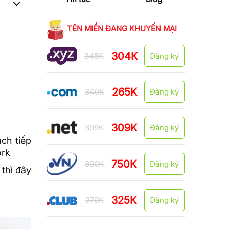
TÊN MIỀN ĐANG KHUYẾN MẠI
304K
345K
Đăng ký
265K
340K
Đăng ký
309K
399K
Đăng ký
ách tiếp
ork
750K
890K
Đăng ký
 thì đây
325K
370K
Đăng ký