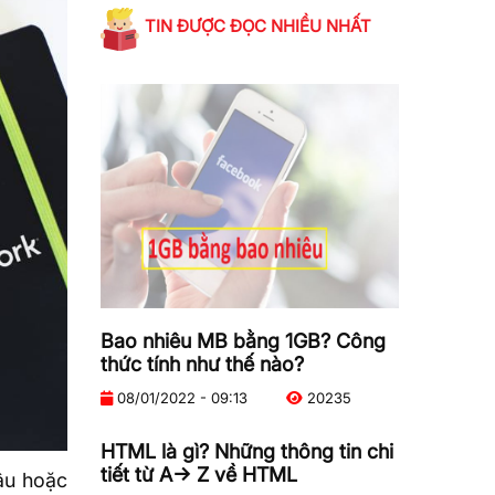
TIN ĐƯỢC ĐỌC NHIỀU NHẤT
Bao nhiêu MB bằng 1GB? Công
thức tính như thế nào?
08/01/2022 - 09:13
20235
HTML là gì? Những thông tin chi
tiết từ A-> Z về HTML
đâu hoặc