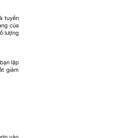
à tuyển
hàng của
số lượng
 bạn lập
ắt giảm
 hợp vào