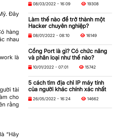
08/03/2022 - 16:09
19308
 Mỹ. Đây
Làm thế nào để trở thành một
Hacker chuyên nghiệp?
.Có hàng
08/01/2022 - 08:10
16149
ác nhau
Cổng Port là gì? Có chức năng
work là
và phân loại như thế nào?
10/01/2022 - 07:01
15742
5 cách tìm địa chỉ IP máy tính
của người khác chính xác nhất
gười tài
làm cho
26/05/2022 - 16:24
14662
ên rằng
là “Hãy