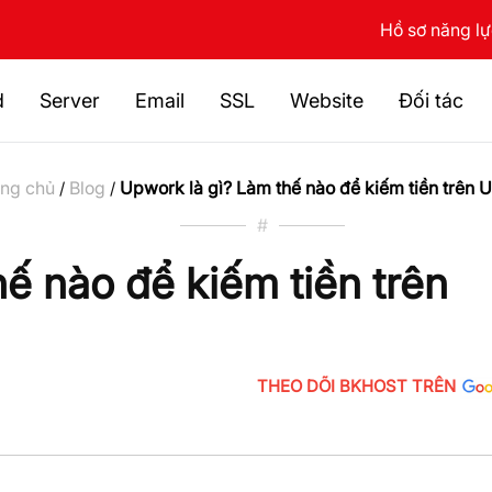
Hồ sơ năng l
d
Server
Email
SSL
Website
Đối tác
ang chủ
Blog
Upwork là gì? Làm thế nào để kiếm tiền trên
/
/
#
ế nào để kiếm tiền trên
THEO DÕI BKHOST TRÊN