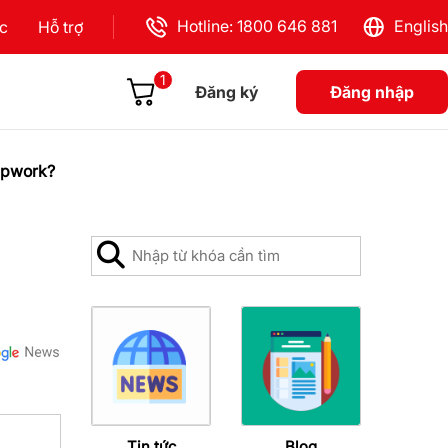
Hotline: 1800 646 881
English
ực
Hỗ trợ
1
Đăng ký
Đăng nhập
 Upwork?
Tin tức
Blog