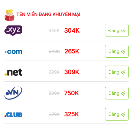
TÊN MIỀN ĐANG KHUYẾN MẠI
304K
345K
Đăng ký
265K
340K
Đăng ký
309K
399K
Đăng ký
750K
890K
Đăng ký
325K
370K
Đăng ký