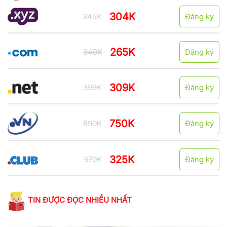
304K
345K
Đăng ký
265K
340K
Đăng ký
309K
399K
Đăng ký
750K
890K
Đăng ký
325K
370K
Đăng ký
TIN ĐƯỢC ĐỌC NHIỀU NHẤT