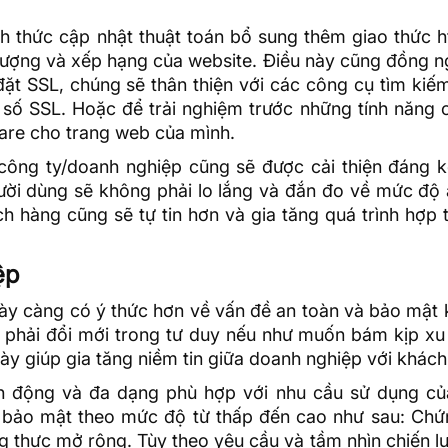
nh thức cập nhật thuật toán bổ sung thêm giao thức h
 lượng và xếp hạng của website. Điều này cũng đồng n
ặt SSL, chúng sẽ thân thiện với các công cụ tìm kiế
 số SSL. Hoặc để trải nghiệm trước những tính năng 
lare
cho trang web của mình.
 công ty/doanh nghiệp cũng sẽ được cải thiện đáng k
ười dùng sẽ không phải lo lắng và đắn đo về mức độ 
h hàng cũng sẽ tự tin hơn và gia tăng quá trình hợp 
ệp
y càng có ý thức hơn về vấn đề an toàn và bảo mật k
g phải đổi mới trong tư duy nếu như muốn bám kịp xu
ày giúp gia tăng niềm tin giữa doanh nghiệp với khách
h động và đa dạng phù hợp với nhu cầu sử dụng củ
bảo mật theo mức độ từ thấp đến cao như sau: Chứ
thực mở rộng. Tùy theo yêu cầu và tầm nhìn chiến lư