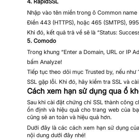
4. RapidSSL
Nhập vào tên miền trong ô Common name
Điền 443 (HTTPS), hoặc 465 (SMTPS), 995
Khi đó, kết quả trả về sẽ là “Status: Success
5. Comodo
Trong khung “Enter a Domain,
URL
or IP Ad
bấm Analyze!
Tiếp tục theo dõi mục Trusted by, nếu như 1
SSL gặp lỗi. Khi đó, hãy kiểm tra SSL và cài 
Cách xem hạn sử dụng qua ổ k
Sau khi cài đặt chứng chỉ SSL thành công c
ổn định và hiệu quả cho trang web của bạ
cũng sẽ an toàn và hiệu quả hơn.
Dưới đây là các cách xem hạn sử dụng của
nội dung dưới đây nhé!