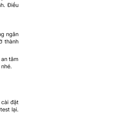
h. Điều
ng ngân
ở thành
y an tâm
 nhé.
 cài đặt
est lại.