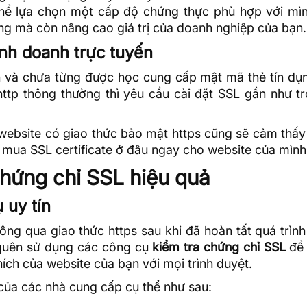
hể lựa chọn một cấp độ chứng thực phù hợp với mìn
g mà còn nâng cao giá trị của doanh nghiệp của bạn.
nh doanh trực tuyến
h và chưa từng được học cung cấp mật mã thẻ tín dụ
http
thông thường thì yêu cầu cài đặt SSL gần như tr
 website có giao thức bảo mật https cũng sẽ cảm thấ
m
mua SSL certificate ở đâu
ngay cho website của mình
chứng chỉ SSL hiệu quả
 uy tín
ng qua giao thức https sau khi đã hoàn tất quá trình
 quên sử dụng các công cụ
kiểm tra chứng chỉ SSL
để t
ích của website của bạn với mọi trình duyệt.
của các nhà cung cấp cụ thể như sau: