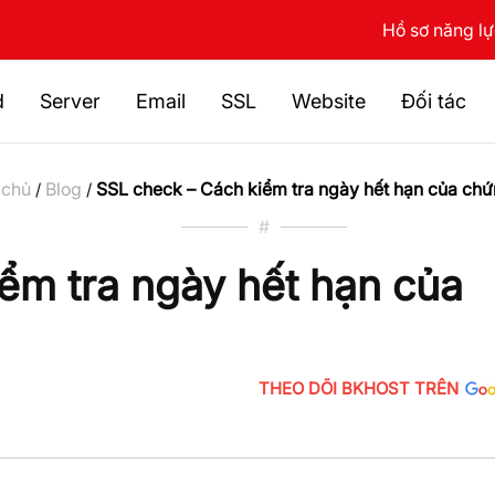
Hồ sơ năng l
d
Server
Email
SSL
Website
Đối tác
 chủ
Blog
SSL check – Cách kiểm tra ngày hết hạn của chứ
/
/
#
ểm tra ngày hết hạn của
THEO DÕI BKHOST TRÊN