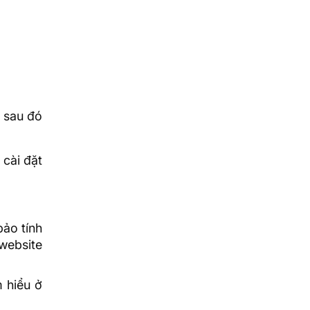
L sau đó
 cài đặt
bảo tính
website
 hiểu ở