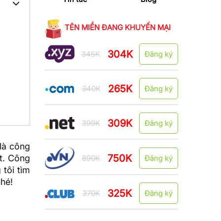
TÊN MIỀN ĐANG KHUYẾN MẠI
304K
345K
Đăng ký
265K
340K
Đăng ký
309K
399K
Đăng ký
là công
750K
et. Công
890K
Đăng ký
 tôi
tìm
nhé!
325K
370K
Đăng ký