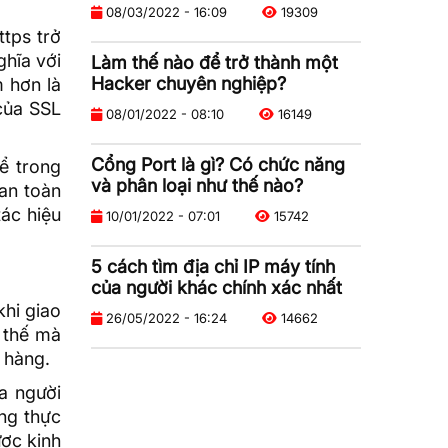
08/03/2022 - 16:09
19309
ttps trở
ghĩa với
Làm thế nào để trở thành một
Hacker chuyên nghiệp?
m hơn là
của SSL
08/01/2022 - 08:10
16149
Cổng Port là gì? Có chức năng
ể trong
và phân loại như thế nào?
an toàn
tác hiệu
10/01/2022 - 07:01
15742
5 cách tìm địa chỉ IP máy tính
của người khác chính xác nhất
hi giao
26/05/2022 - 16:24
14662
 thế mà
 hàng.
a người
ng thực
ợc kinh