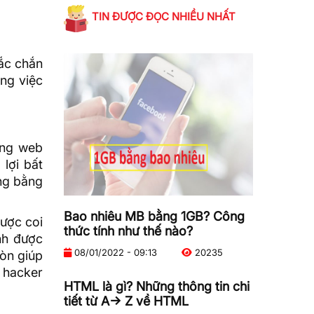
TIN ĐƯỢC ĐỌC NHIỀU NHẤT
hắc chắn
ông việc
rang web
lợi bất
ng bằng
Bao nhiêu MB bằng 1GB? Công
ược coi
thức tính như thế nào?
nh được
08/01/2022 - 09:13
20235
òn giúp
 hacker
HTML là gì? Những thông tin chi
tiết từ A-> Z về HTML