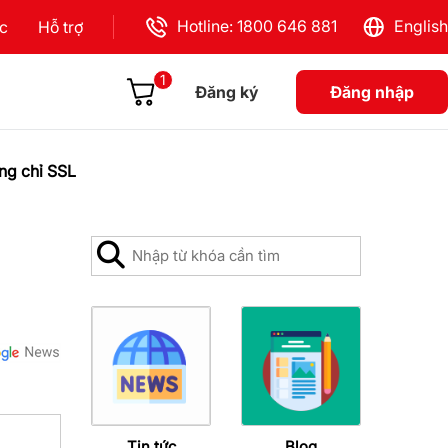
Hotline: 1800 646 881
English
ực
Hỗ trợ
1
Đăng ký
Đăng nhập
ng chỉ SSL
Tin tức
Blog