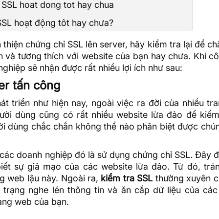
SSL hoạt động tôt hay chưa?
thiện chứng chỉ SSL lên server, hãy kiểm tra lại để c
 và tương thích với website của bạn hay chưa. Khi c
ghiệp sẽ nhận được rất nhiều lợi ích như sau:
er tấn công
t triển như hiện nay, ngoài việc ra đời của nhiều t
ười dùng cũng có rất nhiều website lừa đảo để kiếm 
ười dùng chắc chắn không thể nào phân biệt được chú
các doanh nghiệp đó là sử dụng chứng chỉ SSL. Đây đ
iết sự giả mạo của các website lừa đảo. Từ đó, trá
ng web lậu này. Ngoài ra,
kiểm tra SSL
thường xuyên c
 trạng nghe lén thông tin và ăn cắp
dữ liệu
của các
rang web của bạn.