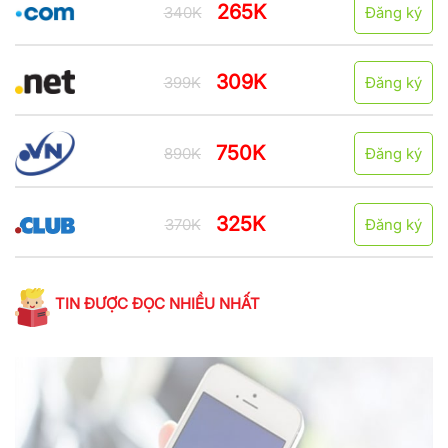
265K
340K
Đăng ký
309K
399K
Đăng ký
750K
890K
Đăng ký
325K
370K
Đăng ký
TIN ĐƯỢC ĐỌC NHIỀU NHẤT