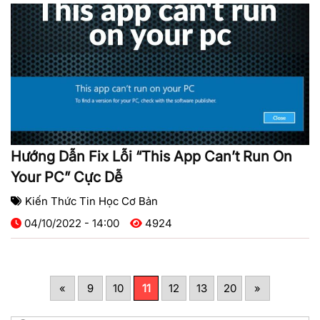
Hướng Dẫn Fix Lỗi “This App Can’t Run On
Your PC” Cực Dễ
Kiến Thức Tin Học Cơ Bản
04/10/2022 - 14:00
4924
«
9
10
11
12
13
20
»