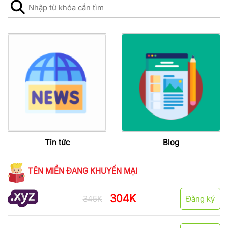
Tin tức
Blog
TÊN MIỀN ĐANG KHUYẾN MẠI
304K
345K
Đăng ký