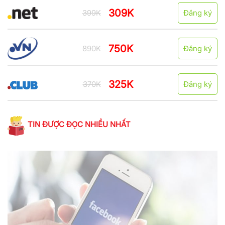
309K
399K
Đăng ký
750K
890K
Đăng ký
325K
370K
Đăng ký
TIN ĐƯỢC ĐỌC NHIỀU NHẤT