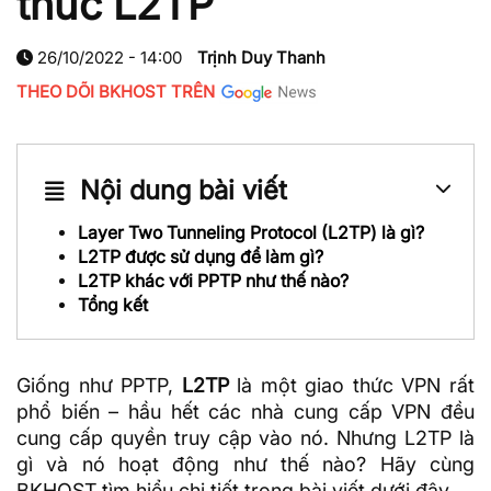
thức L2TP
26/10/2022 - 14:00
Trịnh Duy Thanh
THEO DÕI BKHOST TRÊN
Nội dung bài viết
Layer Two Tunneling Protocol (L2TP) là gì?
L2TP được sử dụng để làm gì?
L2TP khác với PPTP như thế nào?
Tổng kết
Giống như PPTP,
L2TP
là một giao thức
VPN
rất
phổ biến – hầu hết các nhà cung cấp VPN đều
cung cấp quyền truy cập vào nó. Nhưng L2TP là
gì và nó hoạt động như thế nào? Hãy cùng
BKHOST
tìm hiểu chi tiết trong bài viết dưới đây.