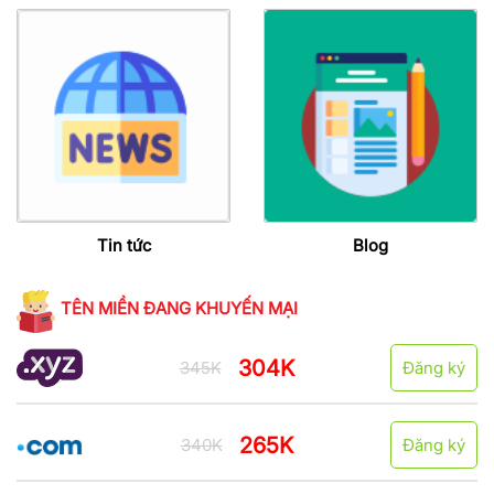
Tin tức
Blog
TÊN MIỀN ĐANG KHUYẾN MẠI
304K
345K
Đăng ký
265K
340K
Đăng ký