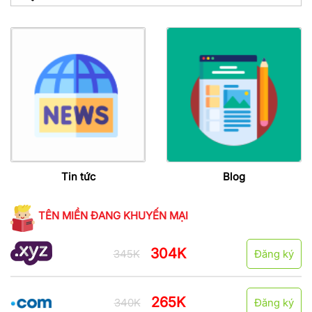
Tin tức
Blog
TÊN MIỀN ĐANG KHUYẾN MẠI
304K
345K
Đăng ký
265K
340K
Đăng ký