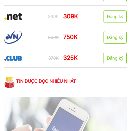
309K
399K
Đăng ký
750K
890K
Đăng ký
325K
370K
Đăng ký
TIN ĐƯỢC ĐỌC NHIỀU NHẤT