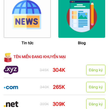
Tin tức
Blog
TÊN MIỀN ĐANG KHUYẾN MẠI
304K
345K
Đăng ký
265K
340K
Đăng ký
309K
399K
Đăng ký