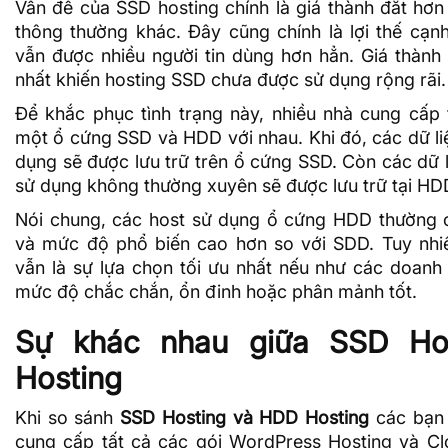
Vấn đề của SSD hosting chính là giá thành đắt hơn
thông thường khác. Đây cũng chính là lợi thế cạn
vẫn được nhiều người tin dùng hơn hẳn. Giá thành 
nhất khiến hosting SSD chưa được sử dụng rộng rãi.
Để khắc phục tình trạng này, nhiều nhà cung cấp
một ổ cứng SSD và HDD với nhau. Khi đó, các dữ l
dụng sẽ được lưu trữ trên ổ cứng SSD. Còn các dữ l
sử dụng không thường xuyên sẽ được lưu trữ tại HD
Nói chung, các host sử dụng ổ cứng HDD thường c
và mức độ phổ biến cao hơn so với SDD. Tuy nhi
vẫn là sự lựa chọn tối ưu nhất nếu như các doanh
mức độ chắc chắn, ổn đinh hoặc phân mảnh tốt.
Sự khác nhau giữa SSD Ho
Hosting
Khi so sánh
SSD Hosting và HDD Hosting
các bạn 
cung cấp tất cả các gói WordPress Hosting và Cl