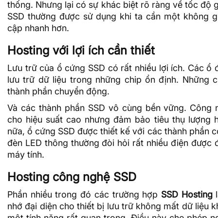
thống. Nhưng lại có sự khác biệt rõ ràng về tốc độ
SSD thường được sử dụng khi ta cần một không g
cập nhanh hơn.
Hosting với lợi ích cần thiết
Lưu trữ của ổ cứng SSD có rất nhiều lợi ích. Các ổ
lưu trữ
dữ liệu
trong những chip ổn định. Những c
thành phần chuyển động.
Và các thành phần SSD vô cùng bền vững. Công n
cho hiệu suất cao nhưng đảm bảo tiêu thụ lượng h
nữa, ổ cứng SSD được
thiết kế với các thành phần c
đèn LED thông thường đòi hỏi rất nhiều điện được đ
máy tính.
Hosting công nghệ SSD
Phần nhiều trong đó các trường hợp
SSD Hosting
l
nhớ đại diện cho thiết bị lưu trữ không mất dữ liệu kh
một tính năng rất quan trọng. Điều này cho phép ng