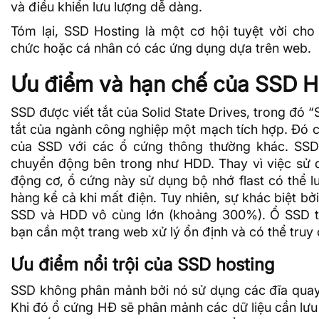
và điều khiển lưu lượng dễ dàng.
Tóm lại,
SSD Hosting
là một cơ hội tuyệt vời cho
chức hoặc cá nhân có các ứng dụng dựa trên web.
Ưu điểm và hạn chế của SSD H
SSD được viết tắt của Solid State Drives, trong đó “S
tắt của ngành công nghiệp một mạch tích hợp. Đó cũ
của SSD với các ổ cứng thông thường khác. SS
chuyển động bên trong như HDD. Thay vì việc sử d
động cơ, ổ cứng này sử dụng bộ nhớ flast có thể lư
hàng kể cả khi mất điện. Tuy nhiên, sự khác biệt bởi
SSD và HDD vô cùng lớn (khoảng 300%). Ổ SSD t
bạn cần một trang web xử lý ổn định và có thể truy
Ưu điểm nổi trội của SSD hosting
SSD không phân mảnh bởi nó sử dụng các đĩa quay đ
Khi đó ổ cứng HĐ sẽ phân mảnh các dữ liệu cần lưu