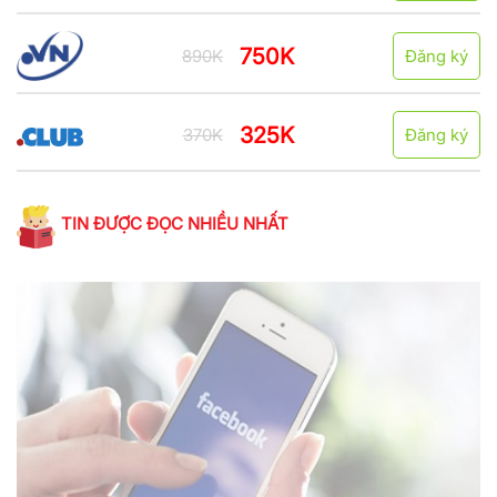
750K
890K
Đăng ký
325K
370K
Đăng ký
TIN ĐƯỢC ĐỌC NHIỀU NHẤT