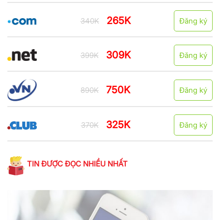
265K
340K
Đăng ký
309K
399K
Đăng ký
750K
890K
Đăng ký
325K
370K
Đăng ký
TIN ĐƯỢC ĐỌC NHIỀU NHẤT