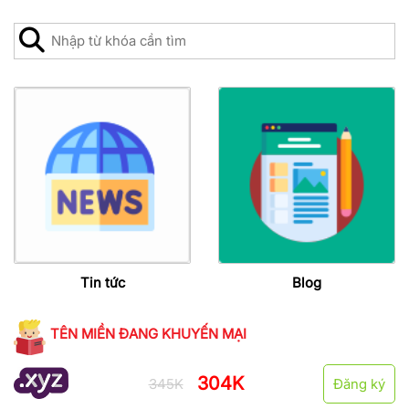
Tin tức
Blog
TÊN MIỀN ĐANG KHUYẾN MẠI
304K
345K
Đăng ký