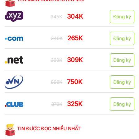
304K
345K
Đăng ký
265K
340K
Đăng ký
309K
399K
Đăng ký
750K
890K
Đăng ký
325K
370K
Đăng ký
TIN ĐƯỢC ĐỌC NHIỀU NHẤT