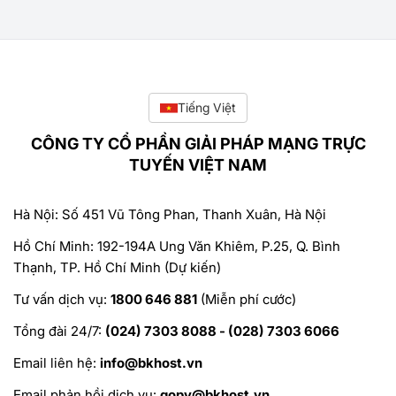
Tiếng Việt
CÔNG TY CỔ PHẦN GIẢI PHÁP MẠNG TRỰC
TUYẾN VIỆT NAM
Hà Nội: Số 451 Vũ Tông Phan, Thanh Xuân, Hà Nội
Hồ Chí Minh: 192-194A Ung Văn Khiêm, P.25, Q. Bình
Thạnh, TP. Hồ Chí Minh (Dự kiến)
Tư vấn dịch vụ:
1800 646 881
(Miễn phí cước)
Tổng đài 24/7:
(024) 7303 8088 - (028) 7303 6066
Email liên hệ:
info@bkhost.vn
Email phản hồi dịch vụ:
gopy@bkhost.vn