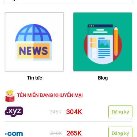
Tin tức
Blog
TÊN MIỀN ĐANG KHUYẾN MẠI
304K
345K
Đăng ký
265K
340K
Đăng ký