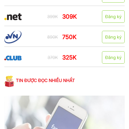
309K
399K
Đăng ký
750K
890K
Đăng ký
325K
370K
Đăng ký
TIN ĐƯỢC ĐỌC NHIỀU NHẤT