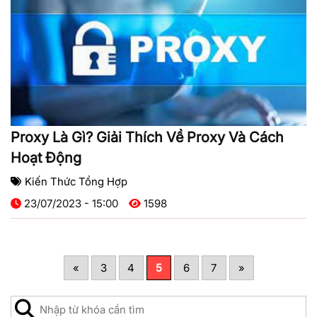
Proxy Là Gì? Giải Thích Về Proxy Và Cách
Hoạt Động
Kiến Thức Tổng Hợp
23/07/2023 - 15:00
1598
«
3
4
5
6
7
»